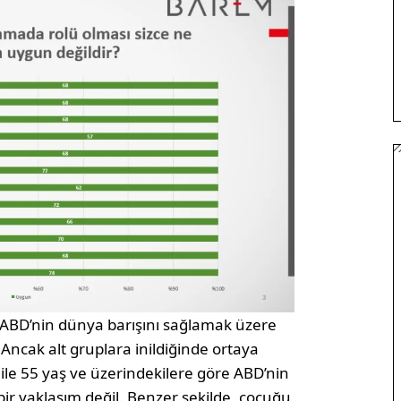
 ABD’nin dünya barışını sağlamak üzere
Ancak alt gruplara inildiğinde ortaya
aş ile 55 yaş ve üzerindekilere göre ABD’nin
ir yaklaşım değil. Benzer şekilde, çocuğu