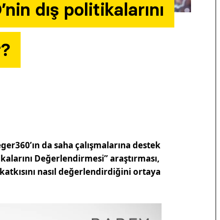
in dış politikalarını
r?
eger360’ın da saha çalışmalarına destek
tikalarını Değerlendirmesi” araştırması,
atkısını nasıl değerlendirdiğini ortaya