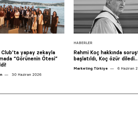
HABERLER
 Club’ta yapay zekayla
Rahmi Koç hakkında soru
mada “Görünenin Ötesi”
başlatıldı, Koç özür diled
di!
Marketing Türkiye
6 Haziran 
an
30 Haziran 2026