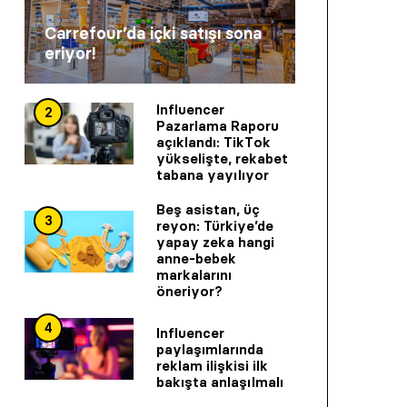
Carrefour’da içki satışı sona
eriyor!
Influencer
2
Pazarlama Raporu
açıklandı: TikTok
yükselişte, rekabet
tabana yayılıyor
Beş asistan, üç
3
reyon: Türkiye’de
yapay zeka hangi
anne-bebek
markalarını
öneriyor?
4
Influencer
paylaşımlarında
reklam ilişkisi ilk
bakışta anlaşılmalı