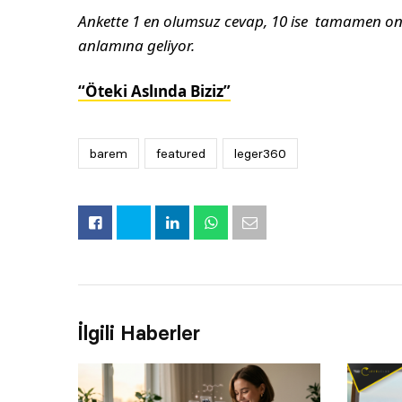
Ankette 1 en olumsuz cevap, 10 ise tamamen o
anlamına geliyor.
“Öteki Aslında Biziz”
barem
featured
leger360
İlgili Haberler