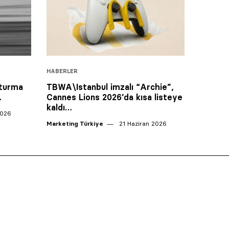
HABERLER
şturma
TBWA\Istanbul imzalı “Archie”,
i…
Cannes Lions 2026’da kısa listeye
kaldı…
2026
Marketing Türkiye
21 Haziran 2026