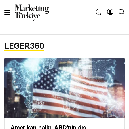
Abone Ol
Haberler
LEGER360
Yaratıcı İşler
Dergiler
Etkinlikler
Söyleşiler
Kariyer
Amerikan halkı, ABD’nin dış