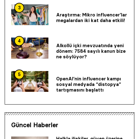
3
Araştırma: Mikro influencer’lar
megalardan iki kat daha etkili!
4
Alkollü içki mevzuatında yeni
dönem: 7584 sayılı kanun bize
ne söylüyor?
5
OpenAI’nin influencer kampı
sosyal medyada “distopya”
tartışmasını başlattı
Güncel Haberler
Halkla ilişkiler, güven üzerine