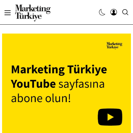
Abone Ol
Haberler
Yaratıcı İşler
Dergiler
Etkinlikler
Söyleşiler
Kariyer