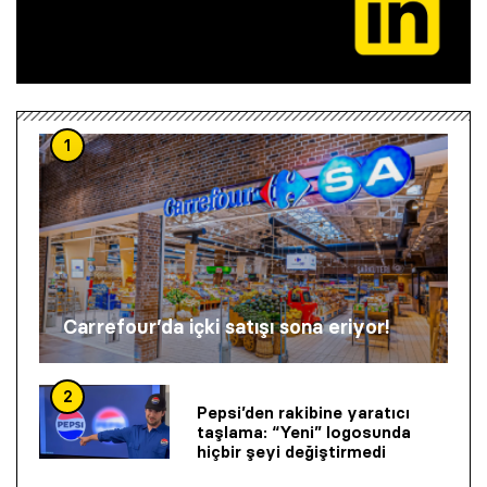
1
Carrefour’da içki satışı sona eriyor!
2
Pepsi’den rakibine yaratıcı
taşlama: “Yeni” logosunda
hiçbir şeyi değiştirmedi