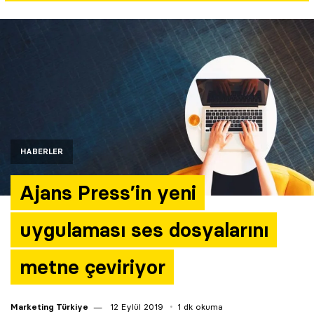
Yazarlar
Araştırma
HABERLER
Ajans Press’in yeni
uygulaması ses dosyalarını
metne çeviriyor
Marketing Türkiye
12 Eylül 2019
1 dk okuma