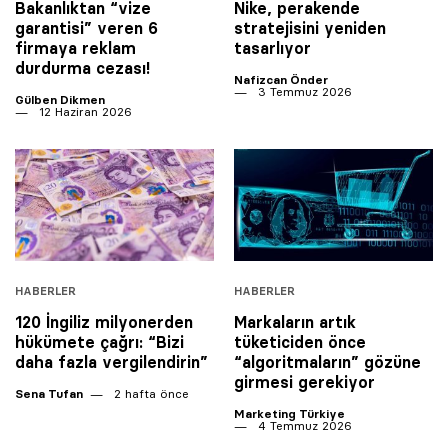
Bakanlıktan “vize
Nike, perakende
garantisi” veren 6
stratejisini yeniden
firmaya reklam
tasarlıyor
durdurma cezası!
Nafizcan Önder
3 Temmuz 2026
Gülben Dikmen
12 Haziran 2026
HABERLER
HABERLER
120 İngiliz milyonerden
Markaların artık
hükümete çağrı: “Bizi
tüketiciden önce
daha fazla vergilendirin”
“algoritmaların” gözüne
girmesi gerekiyor
Sena Tufan
2 hafta önce
Marketing Türkiye
4 Temmuz 2026