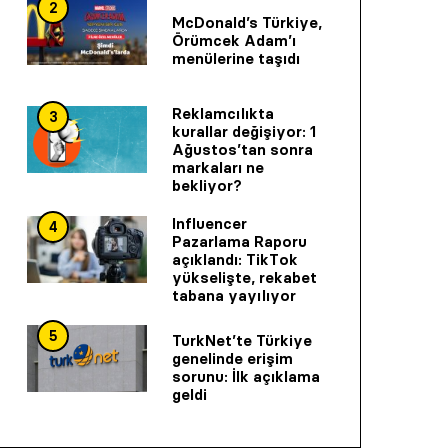
2
McDonald’s Türkiye,
Örümcek Adam’ı
menülerine taşıdı
Reklamcılıkta
3
kurallar değişiyor: 1
Ağustos’tan sonra
markaları ne
bekliyor?
Influencer
4
Pazarlama Raporu
açıklandı: TikTok
yükselişte, rekabet
tabana yayılıyor
5
TurkNet’te Türkiye
genelinde erişim
sorunu: İlk açıklama
geldi