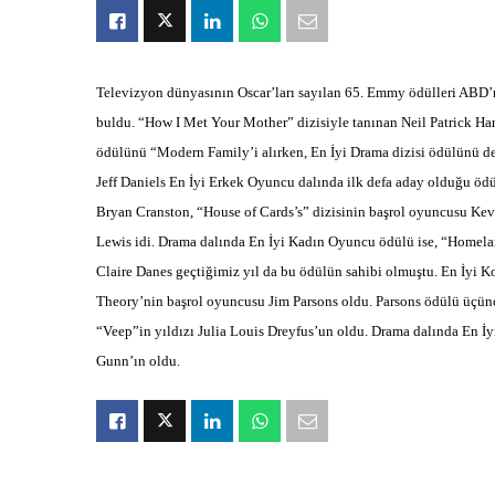
Televizyon dünyasının Oscar’ları sayılan 65. Emmy ödülleri ABD’n
buldu. “How I Met Your Mother” dizisiyle tanınan Neil Patrick Ha
ödülünü “Modern Family’i alırken, En İyi Drama dizisi ödülünü 
Jeff Daniels En İyi Erkek Oyuncu dalında ilk defa aday olduğu ödül
Bryan Cranston, “House of Cards’s” dizisinin başrol oyuncusu K
Lewis idi. Drama dalında En İyi Kadın Oyuncu ödülü ise, “Homeland
Claire Danes geçtiğimiz yıl da bu ödülün sahibi olmuştu. En İyi
Theory’nin başrol oyuncusu Jim Parsons oldu. Parsons ödülü üçün
“Veep”in yıldızı Julia Louis Dreyfus’un oldu. Drama dalında En 
Gunn’ın oldu.