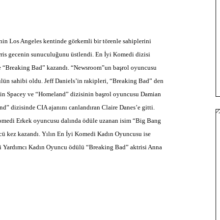
in Los Angeles kentinde görkemli bir törenle sahiplerini
rris gecenin sunuculuğunu üstlendi. En İyi Komedi dizisi
de “Breaking Bad” kazandı. “Newsroom”un başrol oyuncusu
ün sahibi oldu. Jeff Daniels’in rakipleri, “Breaking Bad” den
evin Spacey ve “Homeland” dizisinin başrol oyuncusu Damian
” dizisinde CIA ajanını canlandıran Claire Danes’e gitti.
 Komedi Erkek oyuncusu dalında ödüle uzanan isim “Big Bang
cü kez kazandı. Yılın En İyi Komedi Kadın Oyuncusu ise
İyi Yardımcı Kadın Oyuncu ödülü “Breaking Bad” aktrisi Anna