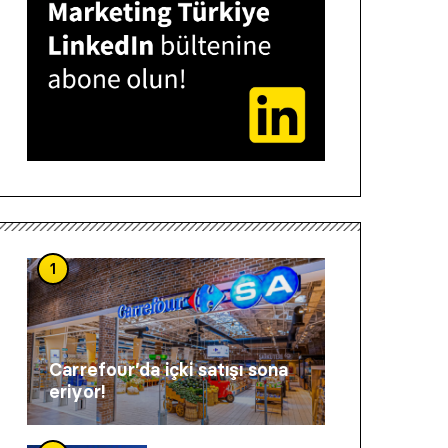
1
Carrefour’da içki satışı sona
eriyor!