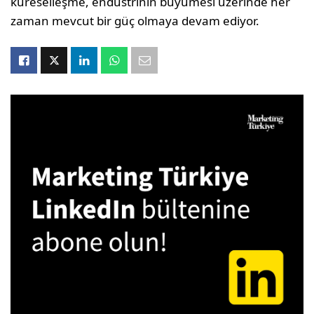
küreselleşme, endüstrinin büyümesi üzerinde her
zaman mevcut bir güç olmaya devam ediyor.