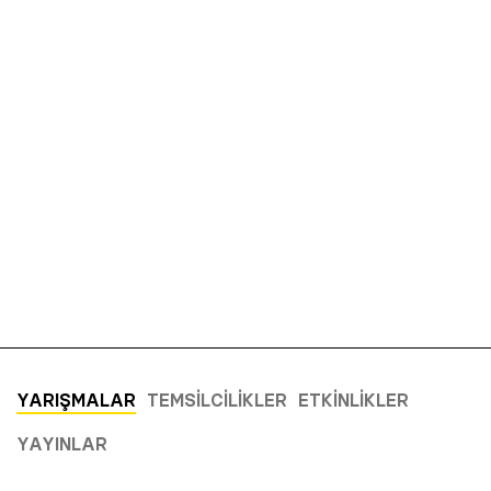
YARIŞMALAR
TEMSILCILIKLER
ETKINLIKLER
YAYINLAR