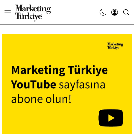
Abone Ol
Haberler
Yaratıcı İşler
Dergiler
Etkinlikler
Söyleşiler
Kariyer