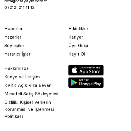
rota@rotayayin.com.tr
0 (212) 211 11 12
Haberler
Etkinlikler
Yazarlar
Kariyer
Söyleşiler
Üye Girişi
Yaratıcı İşler
Kayıt Ol
Hakkımızda
Künye ve İletişim
KVKK Açık Rıza Beyanı
Mesafeli Satış Sözleşmesi
Gizlilik, Kişisel Verilerin
Korunması ve İşlenmesi
© 2001 Rota Yayın Yapım Tanıtım Tic. Ltd. Şti. Bu Sitede Bulunan
Politikası
Yazı Ve Çizimlerin Her Hakkı Saklıdır.