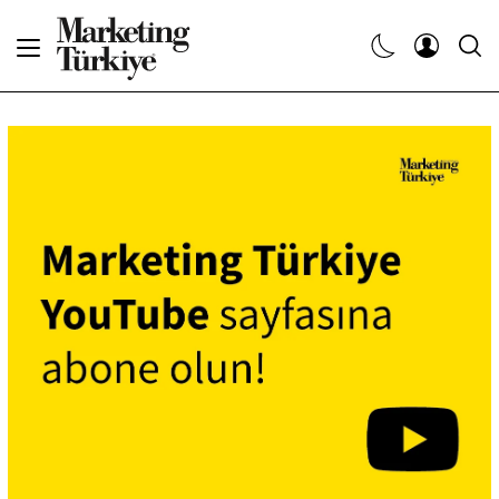
Abone Ol
Haberler
Yaratıcı İşler
Dergiler
Etkinlikler
Söyleşiler
Kariyer