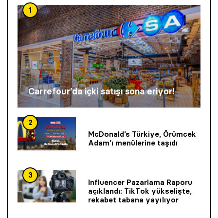
1
Carrefour’da içki satışı sona eriyor!
2
McDonald’s Türkiye, Örümcek
Adam’ı menülerine taşıdı
3
Influencer Pazarlama Raporu
açıklandı: TikTok yükselişte,
rekabet tabana yayılıyor