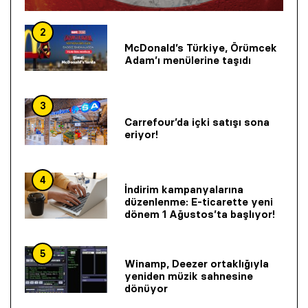
2
McDonald’s Türkiye, Örümcek
Adam’ı menülerine taşıdı
3
Carrefour’da içki satışı sona
eriyor!
4
İndirim kampanyalarına
düzenlenme: E-ticarette yeni
dönem 1 Ağustos’ta başlıyor!
5
Winamp, Deezer ortaklığıyla
yeniden müzik sahnesine
dönüyor