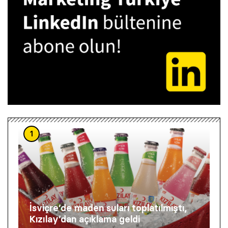
1
İsviçre’de maden suları toplatılmıştı,
Kızılay’dan açıklama geldi