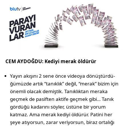
CEM AYDOĞDU: Kediyi merak öldürür
Yayın akışını 2 sene önce videoya dönüştürdü­
ğümüzde artık “tanıklık” değil, “merak” bizim için
önemli olacak demiş­tik. Tanıklıktan mera­ka
geçmek de pasiften aktife geçmek gibi… Tanık
gördüğü kadarını söyler, üstüne bir yorum
katmaz. Ama merak kediyi öldü­rür. Patini her
şeye atı­yorsun, zarar veriyorsun, biraz ortalığı