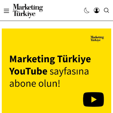
Abone Ol
Haberler
Yaratıcı İşler
Dergiler
Etkinlikler
Söyleşiler
Kariyer