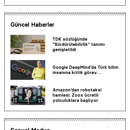
Güncel Haberler
TDK sözlüğünde
“Sürdürülebilirlik” tanımı
genişletildi
Google DeepMind’da Türk bilim
insanına kritik görev…
Amazon’dan robotaksi
hamlesi: Zoox ücretli
yolculuklara başlıyor