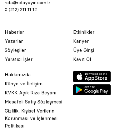
rota@rotayayin.com.tr
0 (212) 211 11 12
Haberler
Etkinlikler
Yazarlar
Kariyer
Söyleşiler
Üye Girişi
Yaratıcı İşler
Kayıt Ol
Hakkımızda
Künye ve İletişim
KVKK Açık Rıza Beyanı
Mesafeli Satış Sözleşmesi
Gizlilik, Kişisel Verilerin
Korunması ve İşlenmesi
© 2001 Rota Yayın Yapım Tanıtım Tic. Ltd. Şti. Bu Sitede Bulunan
Politikası
Yazı Ve Çizimlerin Her Hakkı Saklıdır.