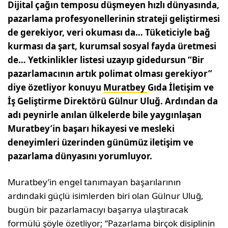
Dijital çağın temposu düşmeyen hızlı dünyasında,
pazarlama profesyonellerinin strateji geliştirmesi
de gerekiyor, veri okuması da… Tüketiciyle bağ
kurması da şart, kurumsal sosyal fayda üretmesi
de… Yetkinlikler listesi uzayıp gidedursun “Bir
pazarlamacının artık polimat olması gerekiyor”
diye özetliyor konuyu
Muratbey
Gıda İletişim ve
İş Geliştirme Direktörü Gülnur Uluğ. Ardından da
adı peynirle anılan ülkelerde bile yaygınlaşan
Muratbey’in başarı hikayesi ve mesleki
deneyimleri üzerinden günümüz iletişim ve
pazarlama dünyasını yorumluyor.
Muratbey’in engel tanımayan başa­rılarının
ardındaki güçlü isimler­den biri olan Gülnur Uluğ,
bugün bir pazarlamacıyı başarıya ulaş­tıracak
formülü şöyle özetliyor; “Pazarlama birçok disiplinin