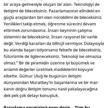
bir araya gelmesiyle oluşan bir alan. Teknolojiyi de
iletişimi de bilecek­siniz. Pazarlamacının elindeki en
güçlü araçlar­dan biri olan nörobilimi de bileceksiniz.
Yenilikle­ri takip etmek, öğrenme sürecini devam
ettirmek zorundasınız. İnsan beyninin çalışma
sistemini de bileceksiniz. İnsan rasyonel bir varlık
değil. Verdiği kararları da bilinçli vermiyor. Dolayısıyla
bu alanda başarı istiyorsanız felsefe de bileceksi­niz,
fütürizmle de ilgileneceksiniz. Teknoloji ise olmazsa
olmaz.” Bir de piramidin üzerine iyi bü­yümek ve
anlamlı değerler üretmek maddelerini koyuyor
elbette. Gülnur Uluğ ile bugünün iletişim
dünyasından Muratbey’in başarılarına ve bir mar­
kanın doğru iletişim tonunu nasıl yakalayacağına
dek pek çok detayı konuştuk.
Pazarlama geçmişiniz epey derin… Tüm bu