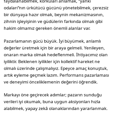
faydalanabilmek, korkuları anlamak, “yankı
odaları”nın ürkütücü gücünü yönetebil­mek, çerezsiz
bir dünyaya hazır olmak, beynin mekanizmasının,
zihnin işleyişinin ve güdüle­rin farkında olmak gibi
hakim olmamız gereken önemli alanlar var.
Pazarlamanın gücü büyük. İyi büyümek, anlamlı
değerler üretmek için bir araya gelmeli. Yenileyen,
onaran marka olmak hedeflenmeli. İhtiyacımız olan
iyiliktir. Beklenen iyilikler için kollektif hare­ket ne
olmalı üzerinde çalışmalıyız. Epeyce amaç konuştuk,
artık eyleme geçmek lazım. Performans pazarlaması
ve deneyimi önceliklemenin değerini öğrendik.
Markayı öne geçirecek adımlar; pazarın sunduğu
verileri iyi okumak, buna uygun aksiyonları hızla
alabilmek, yapay zekâ olanaklarından yararlan­mak.