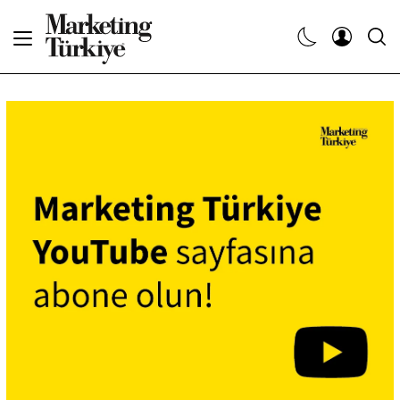
Abone Ol
Haberler
Yaratıcı İşler
Dergiler
Etkinlikler
Söyleşiler
Kariyer