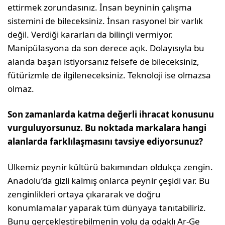
ettirmek zorundasınız. İnsan beyninin çalışma
sistemini de bileceksiniz. İnsan rasyonel bir var­lık
değil. Verdiği kararları da bilinçli vermiyor.
Manipülasyona da son derece açık. Dolayısıyla bu
alanda başarı istiyorsanız felsefe de bileceksiniz,
fütürizmle de ilgileneceksiniz. Teknoloji ise ol­mazsa
olmaz.
Son zamanlarda katma değerli ihracat konusunu
vurguluyorsunuz. Bu noktada markalara hangi
alanlarda farklılaşmasını tavsiye ediyorsunuz?
Ülkemiz peynir kültürü bakımından oldukça zen­gin.
Anadolu’da gizli kalmış onlarca peynir çeşi­di var. Bu
zenginlikleri ortaya çıkararak ve doğru
konumlamalar yaparak tüm dünyaya tanıtabiliriz.
Bunu gerçekleştirebilmenin yolu da odaklı Ar-Ge