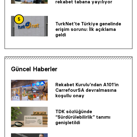
rekabet tabana yayılıyor
5
TurkNet’te Türkiye genelinde
erişim sorunu: İlk açıklama
geldi
Güncel Haberler
Rekabet Kurulu’ndan A101’in
CarrefourSA devralmasına
koşullu onay
TDK sözlüğünde
“Sürdürülebilirlik” tanımı
genişletildi