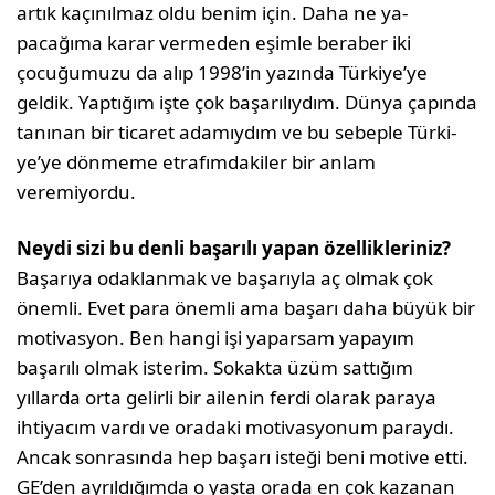
artık kaçınılmaz oldu benim için. Daha ne ya­
pacağıma karar vermeden eşimle beraber iki
çocuğumuzu da alıp 1998’in yazında Türkiye’ye
geldik. Yaptığım işte çok ba­şarılıydım. Dünya çapında
tanınan bir ticaret adamıydım ve bu sebeple Türki­
ye’ye dönmeme etrafımdakiler bir anlam
veremiyordu.
Neydi sizi bu denli başarılı yapan özellikleriniz?
Başarıya odaklanmak ve başarıyla aç olmak çok
önemli. Evet para önemli ama başarı daha büyük bir
motivasyon. Ben hangi işi yaparsam yapayım
başarılı olmak isterim. Sokakta üzüm sattığım
yıllarda orta gelirli bir ailenin ferdi olarak paraya
ihtiyacım var­dı ve oradaki motivasyonum paraydı.
Ancak sonrasında hep başarı isteği beni motive etti.
GE’den ayrıldığımda o yaşta orada en çok kazanan