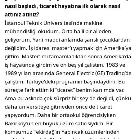
nasıl başladı, ticaret hayatına ilk olarak nasıl
attınız atınız?
İstanbul Teknik Üniversitesi’nde makine
mühendisliği okudum. Orta halli bir aile­den
geliyorum. Yani maddi anlamda şanslı çocuklardan
değildim. İş idaresi master’ı yapmak için Amerika’ya
gittim. Master’ı­mı tamamladıktan sonra Amerika’da
iş ha­yatında girdim ve on beş yıl çalıştım. 1983 ve
1989 yılları arasında General Electric (GE) Trading’de
çalıştım. Türkiye’deki programın başındaydım. Bu
süreçte fark ettim ki “ticaret” benim kanımda var.
Ama bu aslında çok sürpriz bir şey de değildi, çünkü
daha üniversiteye gitmeden önce de ticaret
yapıyordum. Daha bir ortaokul öğrencisiyken
Bakırköy’ün en büyük üzüm satıcısıydım. Bir
komşumuz Tekirdağ’ın Yapıncak üzümlerinden