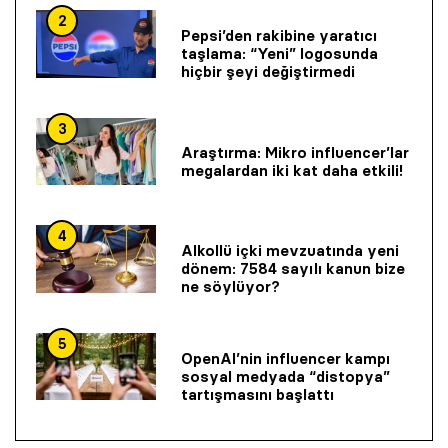
2
Pepsi’den rakibine yaratıcı
taşlama: “Yeni” logosunda
hiçbir şeyi değiştirmedi
3
Araştırma: Mikro influencer’lar
megalardan iki kat daha etkili!
4
Alkollü içki mevzuatında yeni
dönem: 7584 sayılı kanun bize
ne söylüyor?
5
OpenAI’nin influencer kampı
sosyal medyada “distopya”
tartışmasını başlattı