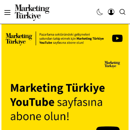
Abone Ol
Haberler
Yaratıcı İşler
Dergiler
Etkinlikler
Söyleşiler
Kariyer