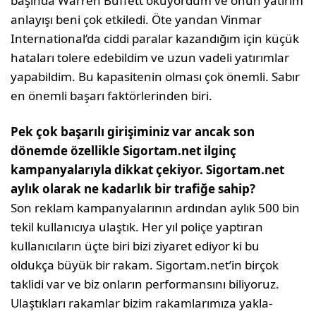
başında War­ren Buffett okuyordum ve onun yatırım
an­layışı beni çok etkiledi. Öte yandan Vinmar
International’da ciddi paralar kazandığım için küçük
hataları tolere edebildim ve uzun vadeli yatırımlar
yapabildim. Bu kapasite­nin olması çok önemli. Sabır
en önemli ba­şarı faktörlerinden biri.
Pek çok başarılı girişiminiz var ancak son
dönemde özellikle Sigortam.net ilginç
kampanyalarıyla dikkat çeki­yor. Sigortam.net
aylık olarak ne ka­darlık bir trafiğe sahip?
Son reklam kampanyalarının ardından ay­lık 500 bin
tekil kullanıcıya ulaştık. Her yıl poliçe yaptıran
kullanıcıların üçte biri bizi ziyaret ediyor ki bu
oldukça büyük bir ra­kam. Sigortam.net’in birçok
taklidi var ve biz onların performansını biliyoruz.
Ulaş­tıkları rakamlar bizim rakamlarımıza yakla­