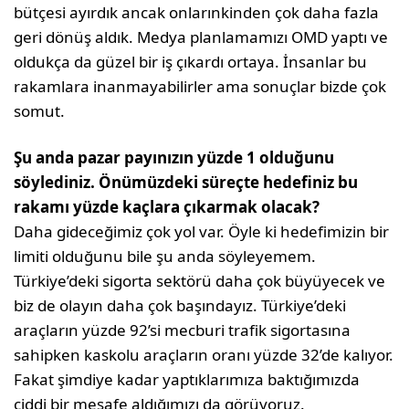
bütçesi ayırdık ancak onlarınkin­den çok daha fazla
geri dönüş aldık. Medya planlamamızı OMD yaptı ve
oldukça da gü­zel bir iş çıkardı ortaya. İnsanlar bu
rakam­lara inanmayabilirler ama sonuçlar bizde çok
somut.
Şu anda pazar payınızın yüzde 1 oldu­ğunu
söylediniz. Önümüzdeki süreçte hedefiniz bu
rakamı yüzde kaçlara çı­karmak olacak?
Daha gideceğimiz çok yol var. Öyle ki he­defimizin bir
limiti olduğunu bile şu anda söyleyemem.
Türkiye’deki sigorta sektörü daha çok büyüyecek ve
biz de olayın daha çok başındayız. Türkiye’deki
araçların yüz­de 92’si mecburi trafik sigortasına
sahip­ken kaskolu araçların oranı yüzde 32’de kalıyor.
Fakat şimdiye kadar yaptıklarımı­za baktığımızda
ciddi bir mesafe aldığımızı da görüyoruz.