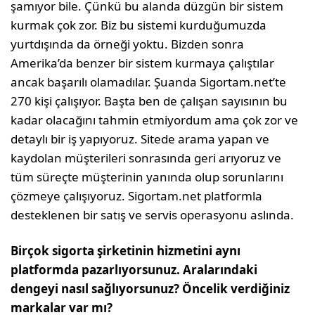
şamıyor bile. Çünkü bu alanda düzgün bir sistem
kurmak çok zor. Biz bu sistemi kur­duğumuzda
yurtdışında da örneği yoktu. Bizden sonra
Amerika’da benzer bir sistem kurmaya çalıştılar
ancak başarılı olamadı­lar. Şuanda Sigortam.net’te
270 kişi çalışı­yor. Başta ben de çalışan sayısının bu
kadar olacağını tahmin etmiyordum ama çok zor ve
detaylı bir iş yapıyoruz. Sitede arama ya­pan ve
kaydolan müşterileri sonrasında geri arıyoruz ve
tüm süreçte müşterinin yanında olup sorunlarını
çözmeye çalışıyoruz. Sigor­tam.net platformla
desteklenen bir satış ve servis operasyonu aslında.
Birçok sigorta şirketinin hizmetini aynı
platformda pazarlıyorsunuz. Ara­larındaki
dengeyi nasıl sağlıyorsunuz? Öncelik verdiğiniz
markalar var mı?