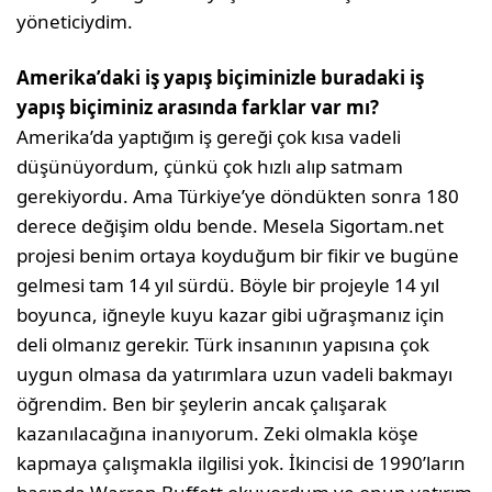
yöneticiydim.
Amerika’daki iş yapış biçiminizle buradaki iş
yapış biçiminiz arasında farklar var mı?
Amerika’da yaptığım iş gereği çok kısa vade­li
düşünüyordum, çünkü çok hızlı alıp sat­mam
gerekiyordu. Ama Türkiye’ye döndük­ten sonra 180
derece değişim oldu bende. Mesela Sigortam.net
projesi benim ortaya koyduğum bir fikir ve bugüne
gelmesi tam 14 yıl sürdü. Böyle bir projeyle 14 yıl
boyun­ca, iğneyle kuyu kazar gibi uğraşmanız için
deli olmanız gerekir. Türk insanının yapı­sına çok
uygun olmasa da yatırımlara uzun vadeli bakmayı
öğrendim. Ben bir şeylerin ancak çalışarak
kazanılacağına inanıyorum. Zeki olmakla köşe
kapmaya çalışmakla ilgi­lisi yok. İkincisi de 1990’ların