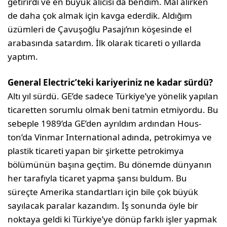
getirirdi ve en büyük alıcısı da bendim. Mal alırken
de daha çok almak için kavga ederdik. Aldı­ğım
üzümleri de Çavuşoğlu Pasajı’nın kö­şesinde el
arabasında satardım. İlk olarak ticareti o yıllarda
yaptım.
General Electric’teki kariyeriniz ne kadar sürdü?
Altı yıl sürdü. GE’de sadece Türkiye’ye yönelik yapılan
ticaretten sorumlu ol­mak beni tatmin etmiyordu. Bu
sebeple 1989’da GE’den ayrıldım ardından Hous­
ton’da Vinmar International adında, petrokimya ve
plastik ticareti yapan bir şirkette petrokimya
bölümünün başına geçtim. Bu dönemde dünyanın
her ta­rafıyla ticaret yapma şansı buldum. Bu
süreçte Amerika standartları için bile çok büyük
sayılacak paralar kazandım. İş sonunda öyle bir
noktaya geldi ki Tür­kiye’ye dönüp farklı işler yapmak