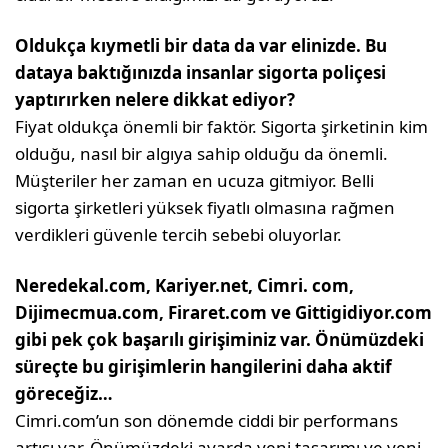
Oldukça kıymetli bir data da var elinizde. Bu
dataya baktığınızda in­sanlar sigorta poliçesi
yaptırırken nelere dikkat ediyor?
Fiyat oldukça önemli bir faktör. Sigorta şir­ketinin kim
olduğu, nasıl bir algıya sahip olduğu da önemli.
Müşteriler her zaman en ucuza gitmiyor. Belli
sigorta şirketleri yük­sek fiyatlı olmasına rağmen
verdikleri gü­venle tercih sebebi oluyorlar.
Neredekal.com, Kariyer.net, Cimri. com,
Dijimecmua.com, Firaret.com ve Gittigidiyor.com
gibi pek çok başa­rılı girişiminiz var. Önümüzdeki
sü­reçte bu girişimlerin hangilerini daha aktif
göreceğiz…
Cimri.com’un son dönemde ciddi bir per­formans
artışı var. Önümüzdeki ayarda yeni tasarımı ve yeni