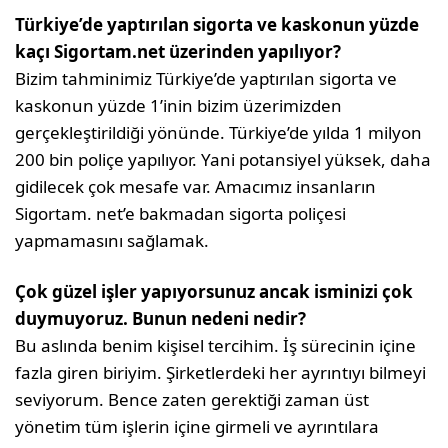
Türkiye’de yaptırılan sigorta ve kas­konun yüzde
kaçı Sigortam.net üze­rinden yapılıyor?
Bizim tahminimiz Türkiye’de yaptırılan si­gorta ve
kaskonun yüzde 1’inin bizim üze­rimizden
gerçekleştirildiği yönünde. Türki­ye’de yılda 1 milyon
200 bin poliçe yapılıyor. Yani potansiyel yüksek, daha
gidilecek çok mesafe var. Amacımız insanların
Sigortam. net’e bakmadan sigorta poliçesi
yapmama­sını sağlamak.
Çok güzel işler yapıyorsunuz ancak isminizi çok
duymuyoruz. Bunun ne­deni nedir?
Bu aslında benim kişisel tercihim. İş süre­cinin içine
fazla giren biriyim. Şirketlerdeki her ayrıntıyı bilmeyi
seviyorum. Bence za­ten gerektiği zaman üst
yönetim tüm işlerin içine girmeli ve ayrıntılara