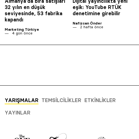
Almanya’da bira satışları
Dijital yayıncılıkta yeni
32 yılın en düşük
eşik: YouTube RTÜK
seviyesinde, 53 fabrika
denetimine girebilir
kapandı
Nafizcan Önder
2 hafta önce
Marketing Türkiye
4 gün önce
YARIŞMALAR
TEMSILCILIKLER
ETKINLIKLER
YAYINLAR