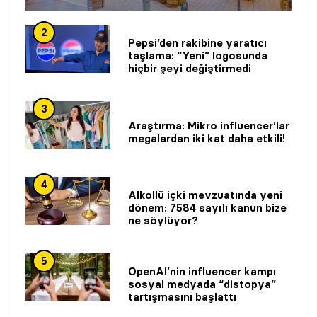
2
Pepsi’den rakibine yaratıcı
taşlama: “Yeni” logosunda
hiçbir şeyi değiştirmedi
3
Araştırma: Mikro influencer’lar
megalardan iki kat daha etkili!
4
Alkollü içki mevzuatında yeni
dönem: 7584 sayılı kanun bize
ne söylüyor?
5
OpenAI’nin influencer kampı
sosyal medyada “distopya”
tartışmasını başlattı