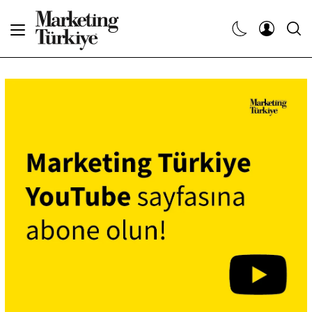
Abone Ol
Haberler
Yaratıcı İşler
Dergiler
Etkinlikler
Söyleşiler
Kariyer