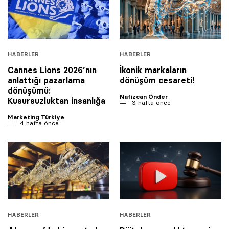
HABERLER
HABERLER
Cannes Lions 2026’nın
İkonik markaların
anlattığı pazarlama
dönüşüm cesareti!
dönüşümü:
Nafizcan Önder
Kusursuzluktan insanlığa
3 hafta önce
Marketing Türkiye
4 hafta önce
HABERLER
HABERLER