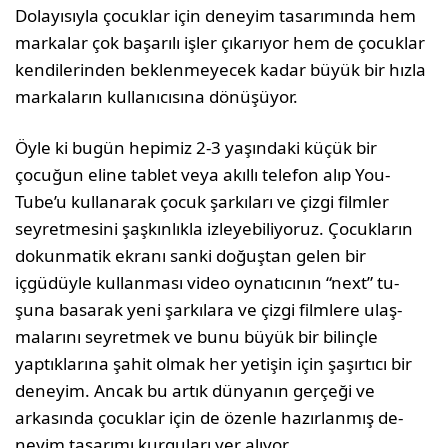
Dolayısıyla çocuklar için deneyim tasarımında hem
markalar çok başarılı işler çıkarıyor hem de çocuklar
kendilerinden beklenmeyecek kadar bü­yük bir hızla
markaların kullanıcısına dönüşüyor.
Öyle ki bugün hepimiz 2-3 yaşındaki küçük bir
çocuğun eline tablet veya akıllı telefon alıp You­
Tube’u kullanarak çocuk şarkıları ve çizgi filmler
seyretmesini şaşkınlıkla izleyebiliyoruz. Çocukla­rın
dokunmatik ekranı sanki doğuştan gelen bir
içgüdüyle kullanması video oynatıcının “next” tu­
şuna basarak yeni şarkılara ve çizgi filmlere ulaş­
malarını seyretmek ve bunu büyük bir bilinçle
yaptıklarına şahit olmak her yetişin için şaşırtıcı bir
deneyim. Ancak bu artık dünyanın gerçeği ve
arkasında çocuklar için de özenle hazırlanmış de­
neyim tasarımı kurguları yer alıyor.