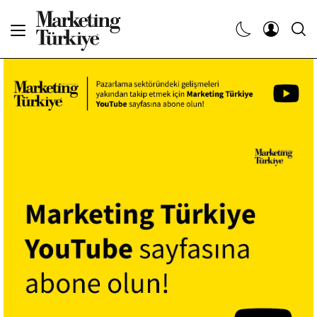
Abone Ol
Haberler
Yaratıcı İşler
Dergiler
Etkinlikler
Söyleşiler
Kariyer