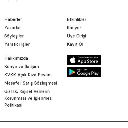
Haberler
Etkinlikler
Yazarlar
Kariyer
Söyleşiler
Üye Girişi
Yaratıcı İşler
Kayıt Ol
Hakkımızda
Künye ve İletişim
KVKK Açık Rıza Beyanı
Mesafeli Satış Sözleşmesi
Gizlilik, Kişisel Verilerin
Korunması ve İşlenmesi
© 2001 Rota Yayın Yapım Tanıtım Tic. Ltd. Şti. Bu Sitede Bulunan
Politikası
Yazı Ve Çizimlerin Her Hakkı Saklıdır.
Asquared WordPress Agency
tarafından tasarlanmış ve
kodlanmıştır.