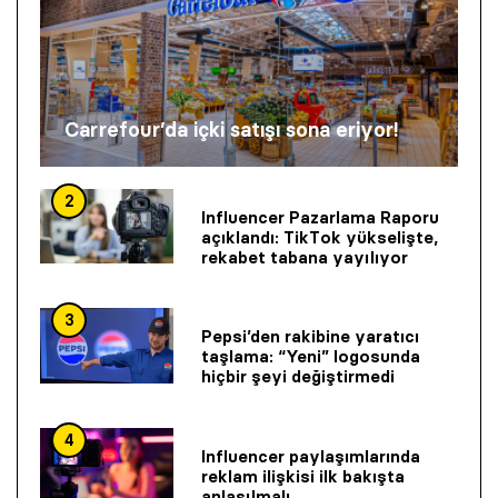
Carrefour’da içki satışı sona eriyor!
2
Influencer Pazarlama Raporu
açıklandı: TikTok yükselişte,
rekabet tabana yayılıyor
3
Pepsi’den rakibine yaratıcı
taşlama: “Yeni” logosunda
hiçbir şeyi değiştirmedi
4
Influencer paylaşımlarında
reklam ilişkisi ilk bakışta
anlaşılmalı