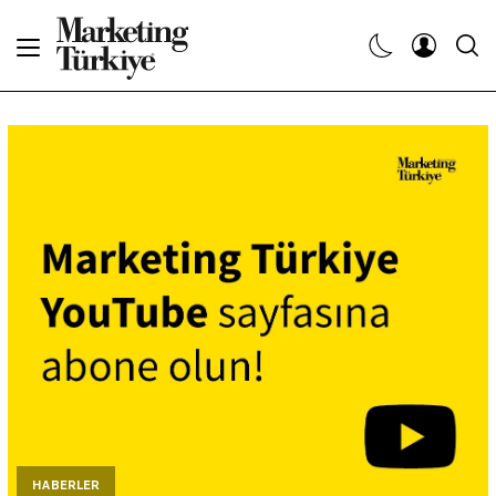
Abone Ol
Haberler
Yaratıcı İşler
Dergiler
Etkinlikler
Söyleşiler
Kariyer
HABERLER