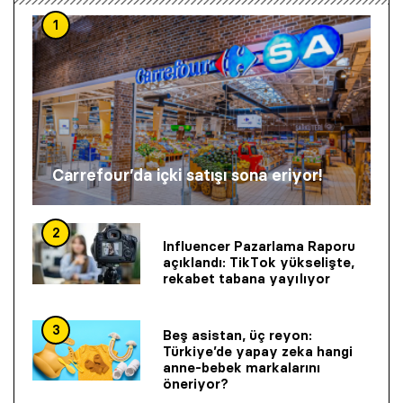
1
Carrefour’da içki satışı sona eriyor!
2
Influencer Pazarlama Raporu
açıklandı: TikTok yükselişte,
rekabet tabana yayılıyor
3
Beş asistan, üç reyon:
Türkiye’de yapay zeka hangi
anne-bebek markalarını
öneriyor?