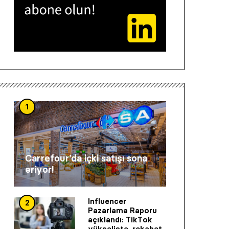
1
Carrefour’da içki satışı sona
eriyor!
Influencer
2
Pazarlama Raporu
açıklandı: TikTok
yükselişte, rekabet