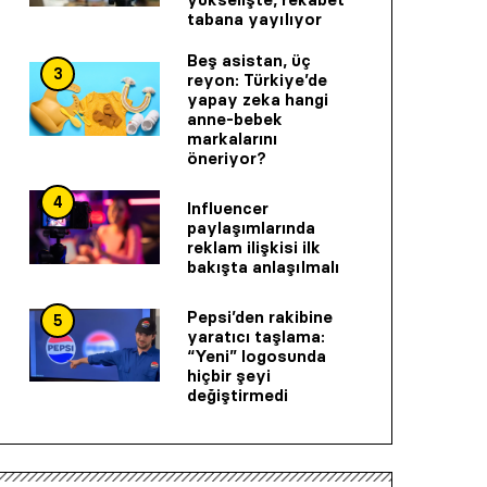
tabana yayılıyor
Beş asistan, üç
3
reyon: Türkiye’de
yapay zeka hangi
anne-bebek
markalarını
öneriyor?
4
Influencer
paylaşımlarında
reklam ilişkisi ilk
bakışta anlaşılmalı
Pepsi’den rakibine
5
yaratıcı taşlama:
“Yeni” logosunda
hiçbir şeyi
değiştirmedi