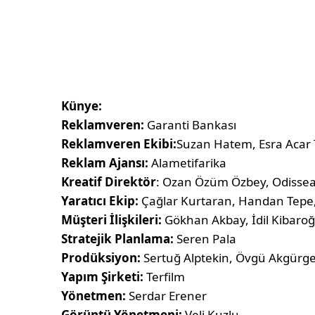
Künye:
Reklamveren:
Garanti Bankası
Reklamveren Ekibi:
Suzan Hatem, Esra Acar 
Reklam Ajansı:
Alametifarika
Kreatif Direktör
: Ozan Özüm Özbey, Odisse
Yaratıcı Ekip:
Çağlar Kurtaran, Handan Tepe,
Müşteri İlişkileri:
Gökhan Akbay, İdil Kibaroğ
Stratejik Planlama:
Seren Pala
Prodüksiyon:
Sertuğ Alptekin, Övgü Akgürge
Yapım Şirketi:
Terfilm
Yönetmen:
Serdar Erener
Görüntü Yönetmeni:
Veli Kuzlu