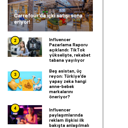
Carrefour’da içki satışı sona
eriyor!
Influencer
2
Pazarlama Raporu
açıklandı: TikTok
yükselişte, rekabet
tabana yayılıyor
Beş asistan, üç
3
reyon: Türkiye’de
yapay zeka hangi
anne-bebek
markalarını
öneriyor?
4
Influencer
paylaşımlarında
reklam ilişkisi ilk
bakışta anlaşılmalı