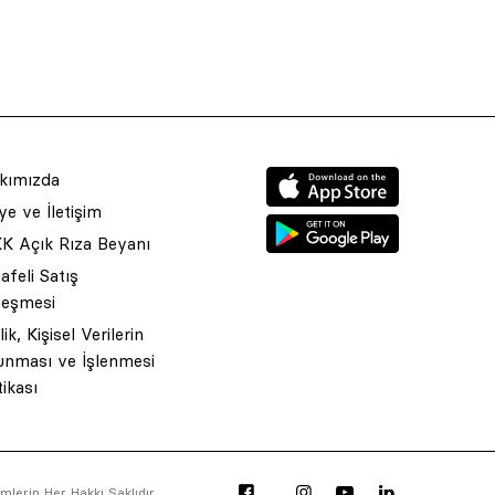
kımızda
e ve İletişim
K Açık Rıza Beyanı
feli Satış
leşmesi
ilik, Kişisel Verilerin
unması ve İşlenmesi
tikası
lerin Her Hakkı Saklıdır.