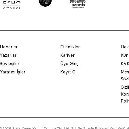
Haberler
Etkinlikler
Hak
Yazarlar
Kariyer
Küny
Söyleşiler
Üye Girişi
KVK
Yaratıcı İşler
Kayıt Ol
Mesa
Söz
Gizl
Kor
Poli
©2026 Rota Yayın Yapım Tanıtım Tic. Ltd. Şti. Bu Sitede Bulunan Yazı Ve Çizim