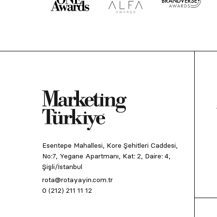
Esentepe Mahallesi, Kore Şehitleri Caddesi,
No:7, Yegane Apartmanı, Kat: 2, Daire: 4,
Şişli/İstanbul
rota@rotayayin.com.tr
0 (212) 211 11 12