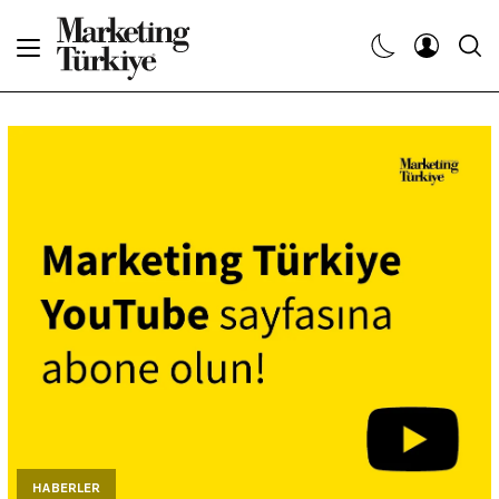
Abone Ol
Haberler
Yaratıcı İşler
Dergiler
Etkinlikler
Söyleşiler
Kariyer
HABERLER