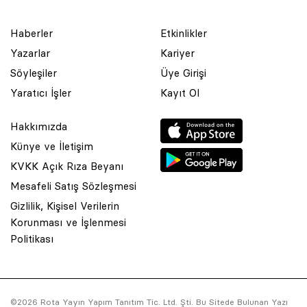
Haberler
Etkinlikler
Yazarlar
Kariyer
Söyleşiler
Üye Girişi
Yaratıcı İşler
Kayıt Ol
Hakkımızda
Künye ve İletişim
KVKK Açık Rıza Beyanı
Mesafeli Satış Sözleşmesi
Gizlilik, Kişisel Verilerin
Korunması ve İşlenmesi
© 2001 Rota Yayın Yapım Tanıtım Tic. Ltd. Şti. Bu Sitede Bulunan
Politikası
Yazı Ve Çizimlerin Her Hakkı Saklıdır.
Asquared WordPress Agency
tarafından tasarlanmış ve
kodlanmıştır.
©2026 Rota Yayın Yapım Tanıtım Tic. Ltd. Şti. Bu Sitede Bulunan Yazı