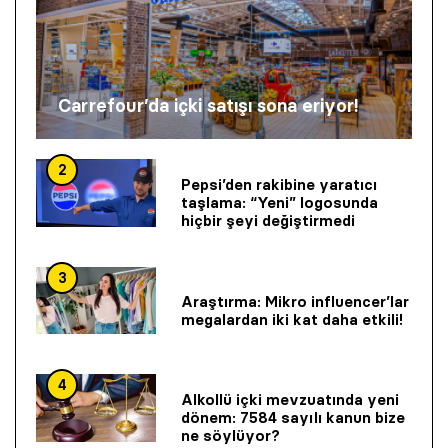
Carrefour’da içki satışı sona eriyor!
2
Pepsi’den rakibine yaratıcı
taşlama: “Yeni” logosunda
hiçbir şeyi değiştirmedi
3
Araştırma: Mikro influencer’lar
megalardan iki kat daha etkili!
4
Alkollü içki mevzuatında yeni
dönem: 7584 sayılı kanun bize
ne söylüyor?