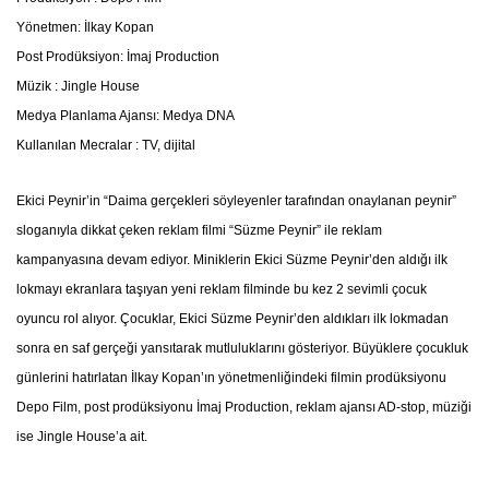
Yönetmen: İlkay Kopan
Post Prodüksiyon: İmaj Production
Müzik : Jingle House
Medya Planlama Ajansı: Medya DNA
Kullanılan Mecralar : TV, dijital
Ekici Peynir’in “Daima gerçekleri söyleyenler tarafından onaylanan peynir”
sloganıyla dikkat çeken reklam filmi “Süzme Peynir” ile reklam
kampanyasına devam ediyor. Miniklerin Ekici Süzme Peynir’den aldığı ilk
lokmayı ekranlara taşıyan yeni reklam filminde bu kez 2 sevimli çocuk
oyuncu rol alıyor. Çocuklar, Ekici Süzme Peynir’den aldıkları ilk lokmadan
sonra en saf gerçeği yansıtarak mutluluklarını gösteriyor. Büyüklere çocukluk
günlerini hatırlatan İlkay Kopan’ın yönetmenliğindeki filmin prodüksiyonu
Depo Film, post prodüksiyonu İmaj Production, reklam ajansı AD-stop, müziği
ise Jingle House’a ait.