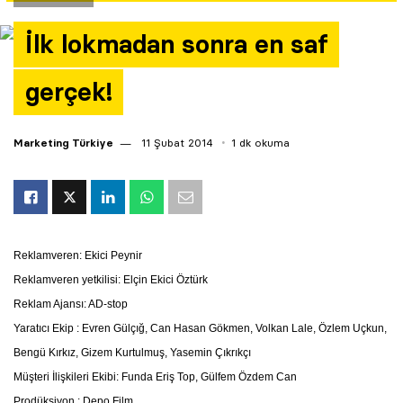
Yazarlar
İlk lokmadan sonra en saf
Araştırma
gerçek!
Marketing Türkiye
11 Şubat 2014
1 dk okuma
Reklamveren: Ekici Peynir
Reklamveren yetkilisi: Elçin Ekici Öztürk
Reklam Ajansı: AD-stop
Yaratıcı Ekip : Evren Gülçığ, Can Hasan Gökmen, Volkan Lale, Özlem Uçkun,
Bengü Kırkız, Gizem Kurtulmuş, Yasemin Çıkrıkçı
Müşteri İlişkileri Ekibi: Funda Eriş Top, Gülfem Özdem Can
Prodüksiyon : Depo Film