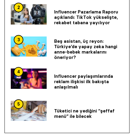
2
Influencer Pazarlama Raporu
açıklandı: TikTok yükselişte,
rekabet tabana yayılıyor
3
Beş asistan, üç reyon:
Türkiye’de yapay zeka hangi
anne-bebek markalarını
öneriyor?
4
Influencer paylaşımlarında
reklam ilişkisi ilk bakışta
anlaşılmalı
5
Tüketici ne yediğini “şeffaf
menü” ile bilecek