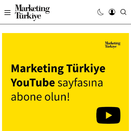
Abone Ol
Haberler
Yaratıcı İşler
Dergiler
Etkinlikler
Söyleşiler
Kariyer