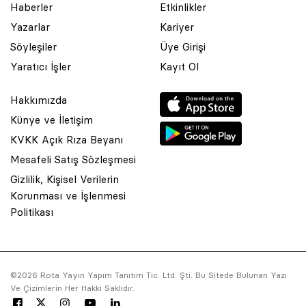
Haberler
Etkinlikler
Yazarlar
Kariyer
Söyleşiler
Üye Girişi
Yaratıcı İşler
Kayıt Ol
Hakkımızda
Künye ve İletişim
KVKK Açık Rıza Beyanı
Mesafeli Satış Sözleşmesi
Gizlilik, Kişisel Verilerin
Korunması ve İşlenmesi
Politikası
© 2001 Rota Yayın Yapım Tanıtım Tic. Ltd. Şti. Bu Sitede Bulunan
Yazı Ve Çizimlerin Her Hakkı Saklıdır.
Asquared WordPress Agency
tarafından tasarlanmış ve
kodlanmıştır.
©2026 Rota Yayın Yapım Tanıtım Tic. Ltd. Şti. Bu Sitede Bulunan Yazı
Ve Çizimlerin Her Hakkı Saklıdır.