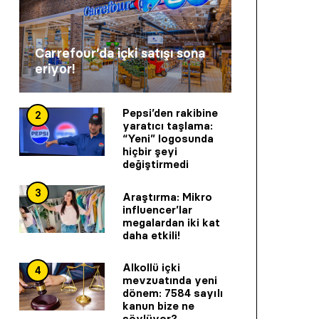
Carrefour’da içki satışı sona
eriyor!
Pepsi’den rakibine
2
yaratıcı taşlama:
“Yeni” logosunda
hiçbir şeyi
değiştirmedi
3
Araştırma: Mikro
influencer’lar
megalardan iki kat
daha etkili!
Alkollü içki
4
mevzuatında yeni
dönem: 7584 sayılı
kanun bize ne
söylüyor?