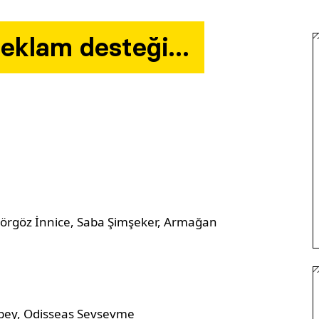
reklam desteği…
Görgöz İnnice, Saba Şimşeker, Armağan
zbey, Odisseas Sevsevme