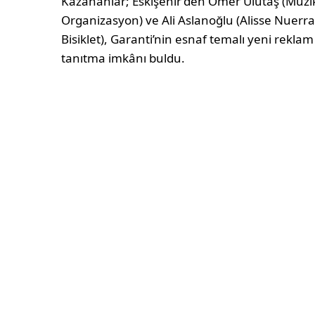
Kazananlar; Eskişehir’den Ömer Ulutaş (Müzi
Organizasyon) ve Ali Aslanoğlu (Alisse Nuerra
Bisiklet), Garanti’nin esnaf temalı yeni reklam
tanıtma imkânı buldu.