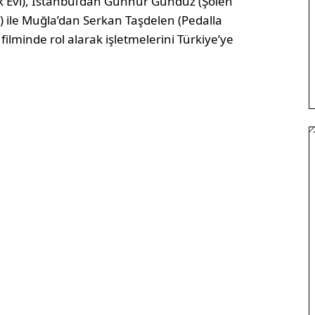
k Evi), İstanbul’dan Günnur Gündüz (Şölen
) ile Muğla’dan Serkan Taşdelen (Pedalla
 filminde rol alarak işletmelerini Türkiye’ye