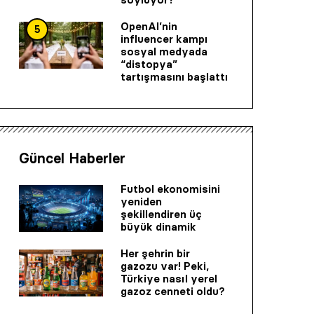
OpenAI’nin
5
influencer kampı
sosyal medyada
“distopya”
tartışmasını başlattı
Güncel Haberler
Futbol ekonomisini
yeniden
şekillendiren üç
büyük dinamik
Her şehrin bir
gazozu var! Peki,
Türkiye nasıl yerel
gazoz cenneti oldu?