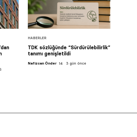
HABERLER
’dan
TDK sözlüğünde “Sürdürülebilirlik”
n
tanımı genişletildi
Nafizcan Önder
3 gün önce
6