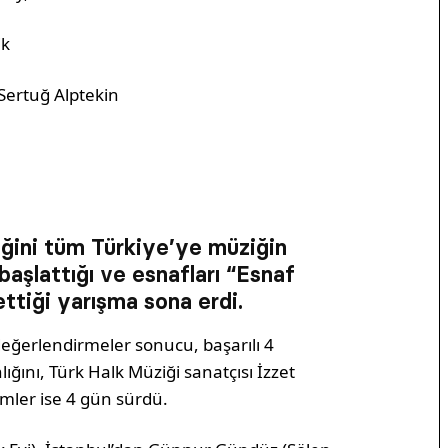
ik
ertuğ Alptekin
eğini tüm Türkiye’ye müziğin
başlattığı ve esnafları “Esnaf
ettiği yarışma sona erdi.
değerlendirmeler sonucu, başarılı 4
ığını, Türk Halk Müziği sanatçısı İzzet
mler ise 4 gün sürdü.