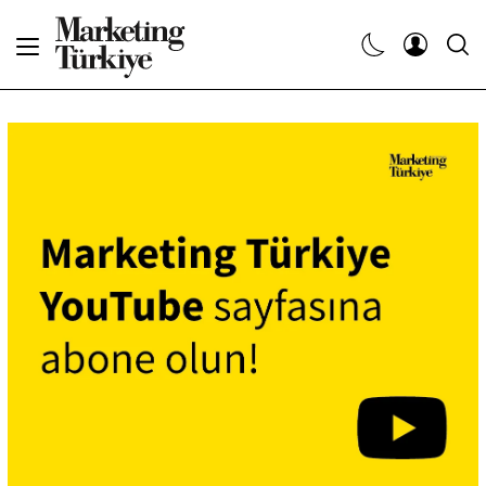
Abone Ol
Haberler
Yaratıcı İşler
Dergiler
Etkinlikler
Söyleşiler
Kariyer