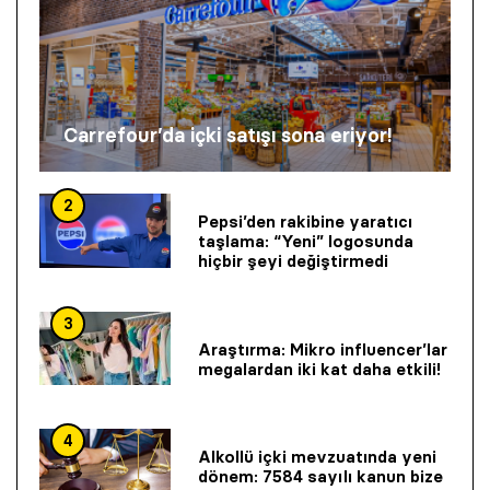
Carrefour’da içki satışı sona eriyor!
2
Pepsi’den rakibine yaratıcı
taşlama: “Yeni” logosunda
hiçbir şeyi değiştirmedi
3
Araştırma: Mikro influencer’lar
megalardan iki kat daha etkili!
4
Alkollü içki mevzuatında yeni
dönem: 7584 sayılı kanun bize