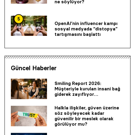
ne söylüyor?
5
OpenAI’nin influencer kampı
sosyal medyada “distopya”
tartışmasını başlattı
Güncel Haberler
Smiling Report 2026:
Müşteriyle kurulan insani bağ
giderek zayıflıyor…
Halkla ilişkiler, güven üzerine
söz söyleyecek kadar
güvenilir bir mes­lek olarak
görülüyor mu?