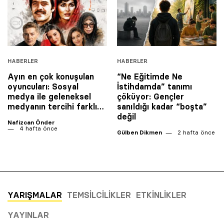
HABERLER
HABERLER
Ayın en çok konuşulan
“Ne Eğitimde Ne
oyuncuları: Sosyal
İstihdamda” tanımı
medya ile geleneksel
çöküyor: Gençler
medyanın tercihi farklı…
sanıldığı kadar “boşta”
değil
Nafizcan Önder
4 hafta önce
Gülben Dikmen
2 hafta önce
YARIŞMALAR
TEMSILCILIKLER
ETKINLIKLER
YAYINLAR