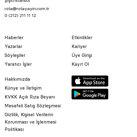
Şişli/İstanbul
rota@rotayayin.com.tr
0 (212) 211 11 12
Haberler
Etkinlikler
Yazarlar
Kariyer
Söyleşiler
Üye Girişi
Yaratıcı İşler
Kayıt Ol
Hakkımızda
Künye ve İletişim
KVKK Açık Rıza Beyanı
Mesafeli Satış Sözleşmesi
Gizlilik, Kişisel Verilerin
Korunması ve İşlenmesi
© 2001 Rota Yayın Yapım Tanıtım Tic. Ltd. Şti. Bu Sitede Bulunan
Politikası
Yazı Ve Çizimlerin Her Hakkı Saklıdır.