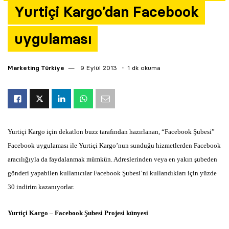
Yurtiçi Kargo’dan Facebook
Yazarlar
uygulaması
Araştırma
Marketing Türkiye
9 Eylül 2013
1 dk okuma
Yurtiçi Kargo için dekatlon buzz tarafından hazırlanan, “Facebook Şubesi”
Facebook uygulaması ile Yurtiçi Kargo’nun sunduğu hizmetlerden Facebook
aracılığıyla da faydalanmak mümkün. Adreslerinden veya en yakın şubeden
gönderi yapabilen kullanıcılar Facebook Şubesi’ni kullandıkları için yüzde
30 indirim kazanıyorlar.
Yurtiçi Kargo – Facebook Şubesi Projesi künyesi