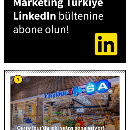
1
Carrefour’da içki satışı sona eriyor!