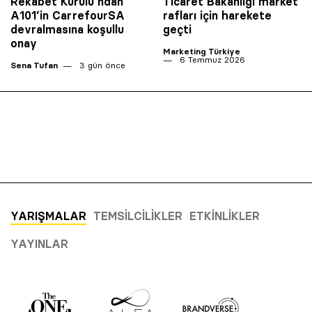
Rekabet Kurulu’ndan
Ticaret Bakanlığı market
A101’in CarrefourSA
rafları için harekete
devralmasına koşullu
geçti
onay
Marketing Türkiye
6 Temmuz 2026
Sena Tufan
3 gün önce
YARIŞMALAR
TEMSILCILIKLER
ETKINLIKLER
YAYINLAR