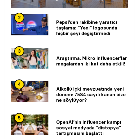
2
Pepsi’den rakibine yaratıcı
taşlama: “Yeni” logosunda
hiçbir şeyi değiştirmedi
3
Araştırma: Mikro influencer’lar
megalardan iki kat daha etkili!
4
Alkollü içki mevzuatında yeni
dönem: 7584 sayılı kanun bize
ne söylüyor?
5
OpenAI’nin influencer kampı
sosyal medyada “distopya”
tartışmasını başlattı