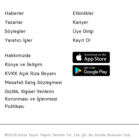
Haberler
Etkinlikler
Yazarlar
Kariyer
Söyleşiler
Üye Girişi
Yaratıcı İşler
Kayıt Ol
Hakkımızda
Künye ve İletişim
KVKK Açık Rıza Beyanı
Mesafeli Satış Sözleşmesi
Gizlilik, Kişisel Verilerin
Korunması ve İşlenmesi
© 2001 Rota Yayın Yapım Tanıtım Tic. Ltd. Şti. Bu Sitede Bulunan
Politikası
Yazı Ve Çizimlerin Her Hakkı Saklıdır.
Asquared WordPress Agency
tarafından tasarlanmış ve
kodlanmıştır.
©2026 Rota Yayın Yapım Tanıtım Tic. Ltd. Şti. Bu Sitede Bulunan Yazı