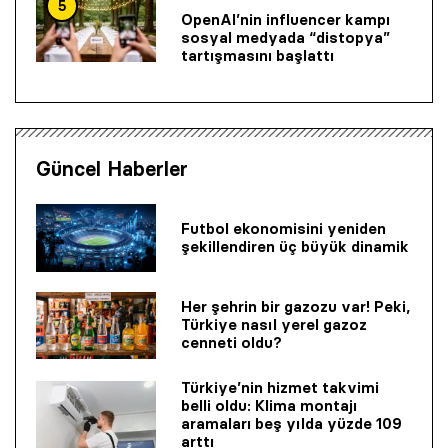
5
OpenAI’nin influencer kampı
sosyal medyada “distopya”
tartışmasını başlattı
Güncel Haberler
Futbol ekonomisini yeniden
şekillendiren üç büyük dinamik
Her şehrin bir gazozu var! Peki,
Türkiye nasıl yerel gazoz
cenneti oldu?
Türkiye’nin hizmet takvimi
belli oldu: Klima montajı
aramaları beş yılda yüzde 109
arttı