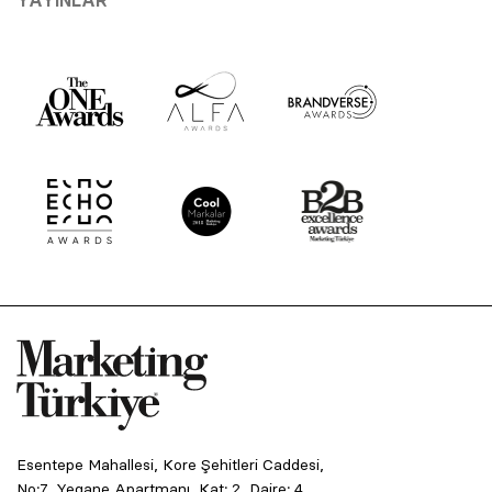
Esentepe Mahallesi, Kore Şehitleri Caddesi,
No:7, Yegane Apartmanı, Kat: 2, Daire: 4,