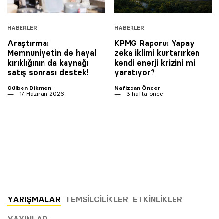
HABERLER
HABERLER
Araştırma:
KPMG Raporu: Yapay
Memnuniyetin de hayal
zeka iklimi kurtarırken
kırıklığının da kaynağı
kendi enerji krizini mi
satış sonrası destek!
yaratıyor?
Gülben Dikmen
Nafizcan Önder
17 Haziran 2026
3 hafta önce
YARIŞMALAR
TEMSILCILIKLER
ETKINLIKLER
YAYINLAR