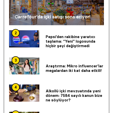
Carrefour’da içki satışı sona eriyor!
2
Pepsi’den rakibine yaratıcı
taşlama: “Yeni” logosunda
hiçbir şeyi değiştirmedi
3
Araştırma: Mikro influencer’lar
megalardan iki kat daha etkili!
4
Alkollü içki mevzuatında yeni
dönem: 7584 sayılı kanun bize
ne söylüyor?