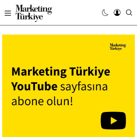
Abone Ol
Haberler
Yaratıcı İşler
Dergiler
Etkinlikler
Söyleşiler
Kariyer