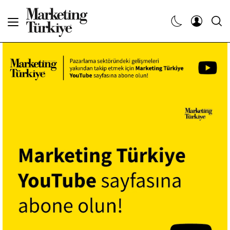
Abone Ol
Haberler
Yaratıcı İşler
Dergiler
Etkinlikler
Söyleşiler
Kariyer