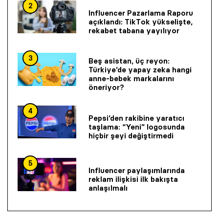
2
Influencer Pazarlama Raporu
açıklandı: TikTok yükselişte,
rekabet tabana yayılıyor
3
Beş asistan, üç reyon:
Türkiye’de yapay zeka hangi
anne-bebek markalarını
öneriyor?
4
Pepsi’den rakibine yaratıcı
taşlama: “Yeni” logosunda
hiçbir şeyi değiştirmedi
5
Influencer paylaşımlarında
reklam ilişkisi ilk bakışta
anlaşılmalı