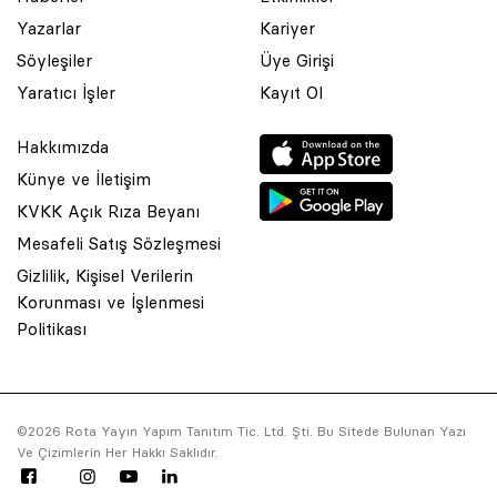
Yazarlar
Kariyer
Söyleşiler
Üye Girişi
Yaratıcı İşler
Kayıt Ol
Hakkımızda
Künye ve İletişim
KVKK Açık Rıza Beyanı
Mesafeli Satış Sözleşmesi
Gizlilik, Kişisel Verilerin
Korunması ve İşlenmesi
© 2001 Rota Yayın Yapım Tanıtım Tic. Ltd. Şti. Bu Sitede Bulunan
Politikası
Yazı Ve Çizimlerin Her Hakkı Saklıdır.
Asquared WordPress Agency
tarafından tasarlanmış ve
kodlanmıştır.
©2026 Rota Yayın Yapım Tanıtım Tic. Ltd. Şti. Bu Sitede Bulunan Yazı
Ve Çizimlerin Her Hakkı Saklıdır.