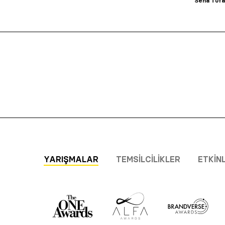
Sena Tuf
YARIŞMALAR
TEMSILCILIKLER
ETKIN