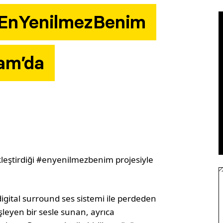
#EnYenilmezBenim
ram’da
ekleştirdiği #enyenilmezbenim
projesiyle
igital surround ses sistemi ile perdeden
şleyen bir sesle sunan, ayrıca