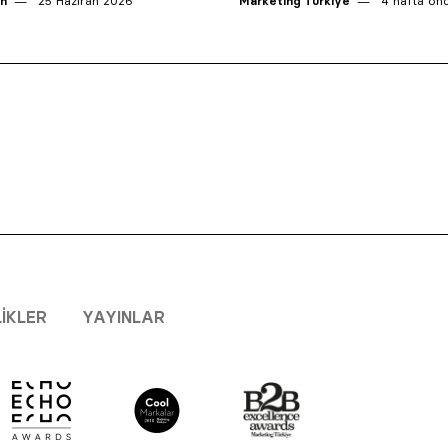
an
25 Haziran 2026
Marketing Türkiye
4 hafta ön
LIKLER
YAYINLAR