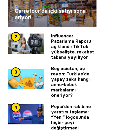
Carrefour’da içki satışı sona
eriyor!
Influencer
2
Pazarlama Raporu
açıklandı: TikTok
yükselişte, rekabet
tabana yayılıyor
Beş asistan, üç
3
reyon: Türkiye’de
yapay zeka hangi
anne-bebek
markalarını
öneriyor?
Pepsi’den rakibine
4
yaratıcı taşlama:
“Yeni” logosunda
hiçbir şeyi
değiştirmedi