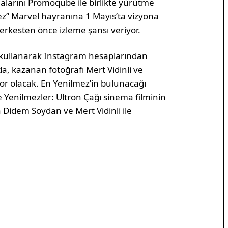
şmalarını Promoqube ile birlikte yürütme
mez” Marvel hayranına 1 Mayıs’ta vizyona
herkesten önce izleme şansı veriyor.
 kullanarak Instagram hesaplarından
da, kazanan fotoğrafı Mert Vidinli ve
yor olacak. En Yenilmez’in bulunacağı
e Yenilmezler: Ultron Çağı sinema filminin
 Didem Soydan ve Mert Vidinli ile