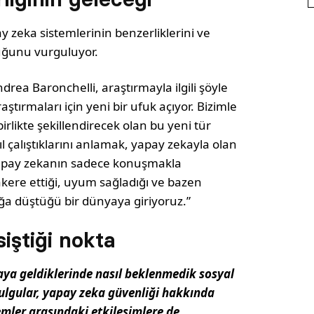
y zeka sistemlerinin benzerliklerini ve
duğunu vurguluyor.
drea Baronchelli, araştırmayla ilgili şöyle
ştırmaları için yeni bir ufuk açıyor. Bizimle
rlikte şekillendirecek olan bu yeni tür
sıl çalıştıklarını anlamak, yapay zekayla olan
 Yapay zekanın sadece konuşmakla
kere ettiği, uyum sağladığı ve bazen
ğa düştüğü bir dünyaya giriyoruz.”
iştiği nokta
aya geldiklerinde nasıl beklenmedik sosyal
Bulgular, yapay zeka güvenliği hakkında
emler arasındaki etkileşimlere de