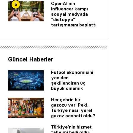
OpenAI’nin
5
influencer kampı
sosyal medyada
“distopya”
tartışmasını başlattı
Güncel Haberler
Futbol ekonomisini
yeniden
şekillendiren üç
büyük dinamik
Her şehrin bir
gazozu var! Peki,
Türkiye nasıl yerel
gazoz cenneti oldu?
Türkiye’nin hizmet
takvimi belli oldu: