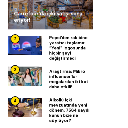
Carrefour’da içki satışı sona
eriyor!
Pepsi’den rakibine
2
yaratıcı taşlama:
“Yeni” logosunda
hiçbir şeyi
değiştirmedi
3
Araştırma: Mikro
influencer’lar
megalardan iki kat
daha etkili!
Alkollü içki
4
mevzuatında yeni
dönem: 7584 sayılı
kanun bize ne
söylüyor?