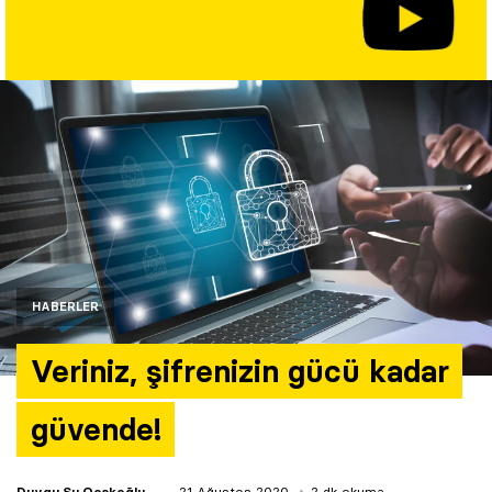
Yazarlar
Araştırma
HABERLER
Veriniz, şifrenizin gücü kadar
güvende!
Duygu Su Ocakoğlu
21 Ağustos 2020
2 dk okuma