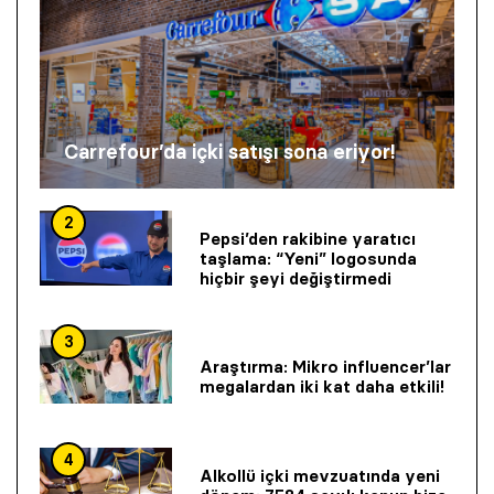
Carrefour’da içki satışı sona eriyor!
2
Pepsi’den rakibine yaratıcı
taşlama: “Yeni” logosunda
hiçbir şeyi değiştirmedi
3
Araştırma: Mikro influencer’lar
megalardan iki kat daha etkili!
4
Alkollü içki mevzuatında yeni