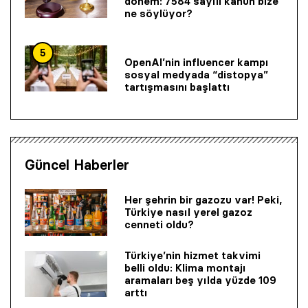
dönem: 7584 sayılı kanun bize
ne söylüyor?
5
OpenAI’nin influencer kampı
sosyal medyada “distopya”
tartışmasını başlattı
Güncel Haberler
Her şehrin bir gazozu var! Peki,
Türkiye nasıl yerel gazoz
cenneti oldu?
Türkiye’nin hizmet takvimi
belli oldu: Klima montajı
aramaları beş yılda yüzde 109
arttı