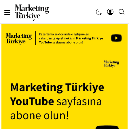
Abone Ol
Haberler
Yaratıcı İşler
Dergiler
Etkinlikler
Söyleşiler
Kariyer