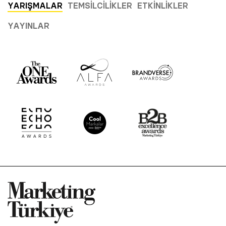
YARIŞMALAR
TEMSILCILIKLER
ETKINLIKLER
YAYINLAR