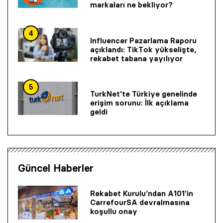
markaları ne bekliyor?
4
Influencer Pazarlama Raporu
açıklandı: TikTok yükselişte,
rekabet tabana yayılıyor
5
TurkNet’te Türkiye genelinde
erişim sorunu: İlk açıklama
geldi
Güncel Haberler
Rekabet Kurulu’ndan A101’in
CarrefourSA devralmasına
koşullu onay