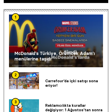
1
McDonald’s Türkiye, Örümcek Adam’ı
menülerine taşıdı
2
Carrefour’da içki satışı sona
eriyor!
3
Reklamcılıkta kurallar
değişiyor: 1 Ağustos’tan sonra