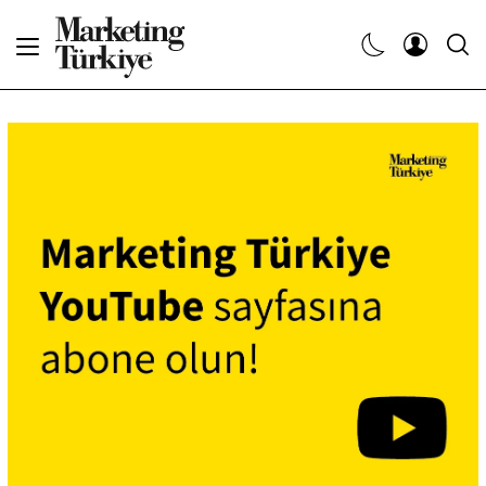
Abone Ol
Haberler
Yaratıcı İşler
Dergiler
Etkinlikler
Söyleşiler
Kariyer