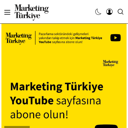
Abone Ol
Haberler
Yaratıcı İşler
Dergiler
Etkinlikler
Söyleşiler
Kariyer