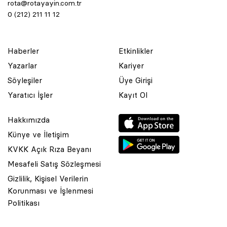
rota@rotayayin.com.tr
0 (212) 211 11 12
Haberler
Etkinlikler
Yazarlar
Kariyer
Söyleşiler
Üye Girişi
Yaratıcı İşler
Kayıt Ol
Hakkımızda
Künye ve İletişim
KVKK Açık Rıza Beyanı
Mesafeli Satış Sözleşmesi
Gizlilik, Kişisel Verilerin
Korunması ve İşlenmesi
© 2001 Rota Yayın Yapım Tanıtım Tic. Ltd. Şti. Bu Sitede Bulunan
Politikası
Yazı Ve Çizimlerin Her Hakkı Saklıdır.