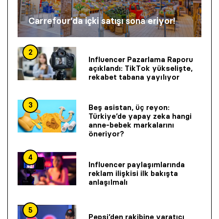
Carrefour’da içki satışı sona eriyor!
2
Influencer Pazarlama Raporu
açıklandı: TikTok yükselişte,
rekabet tabana yayılıyor
3
Beş asistan, üç reyon:
Türkiye’de yapay zeka hangi
anne-bebek markalarını
öneriyor?
4
Influencer paylaşımlarında
reklam ilişkisi ilk bakışta
anlaşılmalı
5
Pepsi’den rakibine yaratıcı