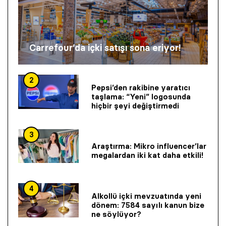
Carrefour’da içki satışı sona eriyor!
2
Pepsi’den rakibine yaratıcı
taşlama: “Yeni” logosunda
hiçbir şeyi değiştirmedi
3
Araştırma: Mikro influencer’lar
megalardan iki kat daha etkili!
4
Alkollü içki mevzuatında yeni
dönem: 7584 sayılı kanun bize
ne söylüyor?