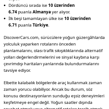
Dördüncü sırada ise
10 üzerinden
6.74
puanla
Almanya
yer alıyor.
İlk beşi tamamlayan ülke ise
10 üzerinden
6.71
puanla
Türkiye
.
DiscoverCars.com, sürücülere yoğun güzergâhlarda
yolculuk yaparken rotalarını önceden
planlamalarını, olası trafik sıkışıklıklarında alternatif
yolları değerlendirmelerini ve sinyal kaybına karşı
çevrimdışı haritaları yanlarında bulundurmalarını
tavsiye ediyor.
Elbette kalabalık bölgelerde araç kullanmak zaman
zaman yorucu olabiliyor. Ancak bu durum, söz
konusu destinasyonların sunduğu eşsiz deneyimleri
keşfetmeye engel değil. Yoğun saatler dışında
seyahat etmek veya alternatif rotaları tercih etmek,