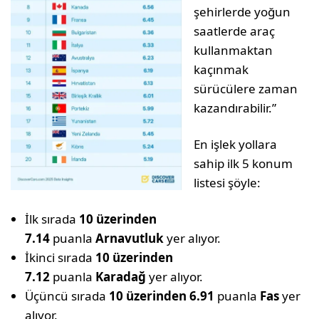
şehirlerde yoğun
saatlerde araç
kullanmaktan
kaçınmak
sürücülere zaman
kazandırabilir.”
En işlek yollara
sahip ilk 5 konum
listesi şöyle:
İlk sırada
10 üzerinden
7.14
puanla
Arnavutluk
yer alıyor.
İkinci sırada
10 üzerinden
7.12
puanla
Karadağ
yer alıyor.
Üçüncü sırada
10 üzerinden 6.91
puanla
Fas
yer
alıyor.