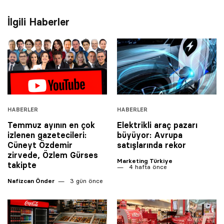
İlgili Haberler
HABERLER
HABERLER
Temmuz ayının en çok
Elektrikli araç pazarı
izlenen gazetecileri:
büyüyor: Avrupa
Cüneyt Özdemir
satışlarında rekor
zirvede, Özlem Gürses
Marketing Türkiye
takipte
4 hafta önce
Nafizcan Önder
3 gün önce