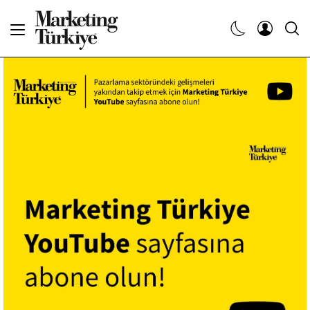
Abone Ol
Haberler
Yaratıcı İşler
Dergiler
Etkinlikler
Söyleşiler
Kariyer