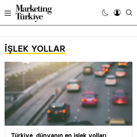
Abone Ol
Haberler
IŞLEK YOLLAR
Yaratıcı İşler
Dergiler
Etkinlikler
Söyleşiler
Kariyer
Türkiye, dünyanın en işlek yolları