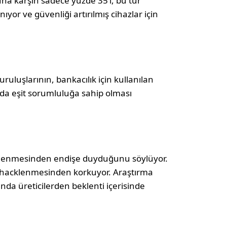
una karşın sadece yüzde 35’i, bu tür
anıyor ve güvenliği artırılmış cihazlar için
uruluşlarının, bankacılık için kullanılan
da eşit sorumluluğa sahip olması
acklenmesinden endişe duyduğunu söylüyor.
ın hacklenmesinden korkuyor. Araştırma
nda üreticilerden beklenti içerisinde