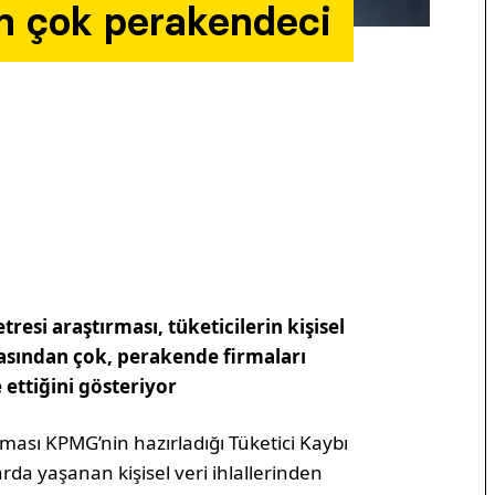
an çok perakendeci
resi araştırması, tüketicilerin kişisel
masından çok, perakende firmaları
ettiğini gösteriyor
rması KPMG’nin hazırladığı Tüketici Kaybı
arda yaşanan kişisel veri ihlallerinden