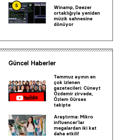
5
Winamp, Deezer
ortaklığıyla yeniden
müzik sahnesine
dönüyor
Güncel Haberler
Temmuz ayının en
çok izlenen
gazetecileri: Cüneyt
Özdemir zirvede,
Özlem Gürses
takipte
Araştırma: Mikro
influencer’lar
megalardan iki kat
daha etkili!