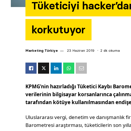
Tüketiciyi hacker’d
korkutuyor
Marketing Türkiye
23 Haziran 2019
2 dk okuma
KPMG’nin hazırladığı Tüketici Kaybı Baromet
verilerinin bilgisayar korsanlarınca çalın
tarafından kötüye kullanılmasından endişe 
Uluslararası vergi, denetim ve danışmanlık fi
Barometresi araştırması, tüketicilerin son yıll