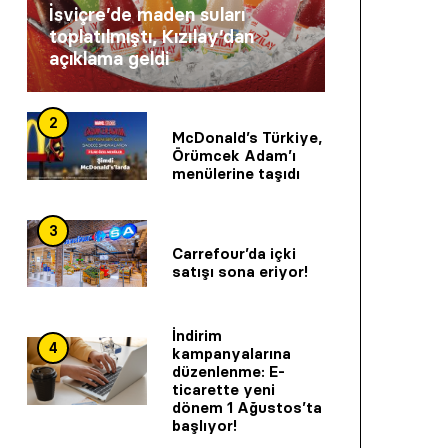
İsviçre’de maden suları
toplatılmıştı, Kızılay’dan
açıklama geldi
2
McDonald’s Türkiye,
Örümcek Adam’ı
menülerine taşıdı
3
Carrefour’da içki
satışı sona eriyor!
İndirim
4
kampanyalarına
düzenlenme: E-
ticarette yeni
dönem 1 Ağustos’ta
başlıyor!