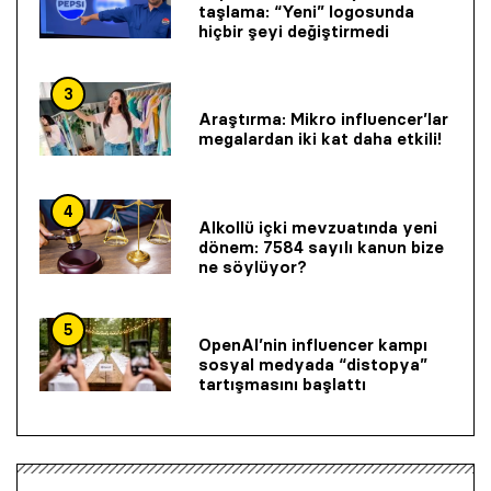
taşlama: “Yeni” logosunda
hiçbir şeyi değiştirmedi
3
Araştırma: Mikro influencer’lar
megalardan iki kat daha etkili!
4
Alkollü içki mevzuatında yeni
dönem: 7584 sayılı kanun bize
ne söylüyor?
5
OpenAI’nin influencer kampı
sosyal medyada “distopya”
tartışmasını başlattı