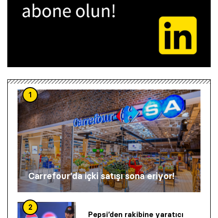
1
Carrefour’da içki satışı sona eriyor!
2
Pepsi’den rakibine yaratıcı