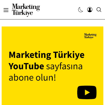
Abone Ol
Haberler
Yaratıcı İşler
Dergiler
Etkinlikler
Söyleşiler
Kariyer