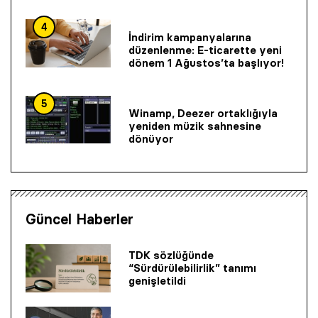
4
İndirim kampanyalarına
düzenlenme: E-ticarette yeni
dönem 1 Ağustos’ta başlıyor!
5
Winamp, Deezer ortaklığıyla
yeniden müzik sahnesine
dönüyor
Güncel Haberler
TDK sözlüğünde
“Sürdürülebilirlik” tanımı
genişletildi