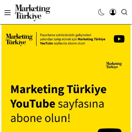
Abone Ol
Haberler
Yaratıcı İşler
Dergiler
Etkinlikler
Söyleşiler
Kariyer