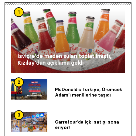
1
İsviçre’de maden suları toplatılmıştı,
Kızılay’dan açıklama geldi
2
McDonald’s Türkiye, Örümcek
Adam’ı menülerine taşıdı
3
Carrefour’da içki satışı sona
eriyor!