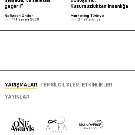
masada, teminatlar
dönüşümü:
geçerli”
Kusursuzluktan insanlığa
Nafizcan Önder
Marketing Türkiye
11 Haziran 2026
3 hafta önce
YARIŞMALAR
TEMSILCILIKLER
ETKINLIKLER
YAYINLAR