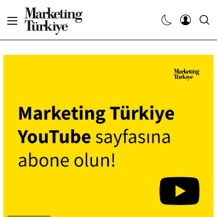
Abone Ol
Haberler
Yaratıcı İşler
Dergiler
Etkinlikler
Söyleşiler
Kariyer