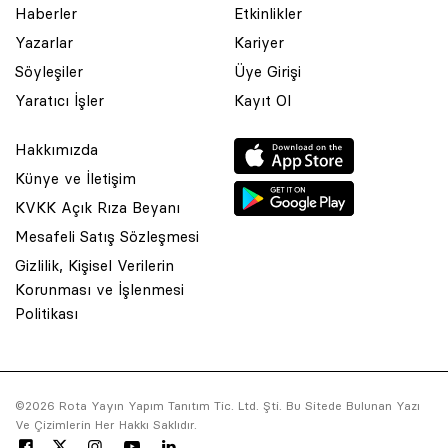
Haberler
Etkinlikler
Yazarlar
Kariyer
Söyleşiler
Üye Girişi
Yaratıcı İşler
Kayıt Ol
Hakkımızda
Künye ve İletişim
KVKK Açık Rıza Beyanı
Mesafeli Satış Sözleşmesi
Gizlilik, Kişisel Verilerin
Korunması ve İşlenmesi
© 2001 Rota Yayın Yapım Tanıtım Tic. Ltd. Şti. Bu Sitede Bulunan
Politikası
Yazı Ve Çizimlerin Her Hakkı Saklıdır.
Asquared WordPress Agency
tarafından tasarlanmış ve
kodlanmıştır.
©2026 Rota Yayın Yapım Tanıtım Tic. Ltd. Şti. Bu Sitede Bulunan Yazı
Ve Çizimlerin Her Hakkı Saklıdır.