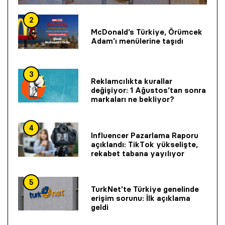
2
McDonald’s Türkiye, Örümcek
Adam’ı menülerine taşıdı
3
Reklamcılıkta kurallar
değişiyor: 1 Ağustos’tan sonra
markaları ne bekliyor?
4
Influencer Pazarlama Raporu
açıklandı: TikTok yükselişte,
rekabet tabana yayılıyor
5
TurkNet’te Türkiye genelinde
erişim sorunu: İlk açıklama
geldi