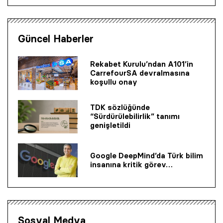
Güncel Haberler
Rekabet Kurulu’ndan A101’in
CarrefourSA devralmasına
koşullu onay
TDK sözlüğünde
“Sürdürülebilirlik” tanımı
genişletildi
Google DeepMind’da Türk bilim
insanına kritik görev…
Sosyal Medya