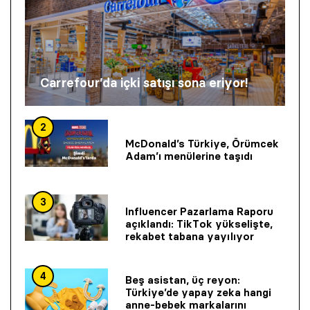
Carrefour’da içki satışı sona eriyor!
2
McDonald’s Türkiye, Örümcek
Adam’ı menülerine taşıdı
3
Influencer Pazarlama Raporu
açıklandı: TikTok yükselişte,
rekabet tabana yayılıyor
4
Beş asistan, üç reyon:
Türkiye’de yapay zeka hangi
anne-bebek markalarını