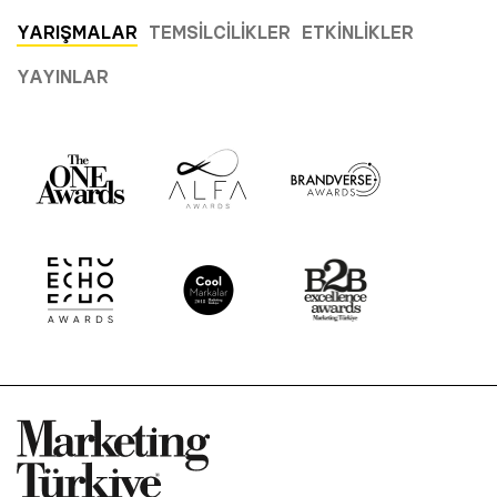
YARIŞMALAR
TEMSILCILIKLER
ETKINLIKLER
YAYINLAR