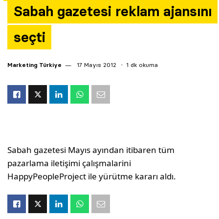
Sabah gazetesi reklam ajansını
Yazarlar
seçti
Araştırma
Marketing Türkiye
17 Mayıs 2012
1 dk okuma
Sabah gazetesi Mayıs ayından itibaren tüm
pazarlama iletişimi çalışmalarini
HappyPeopleProject ile yürütme kararı aldı.