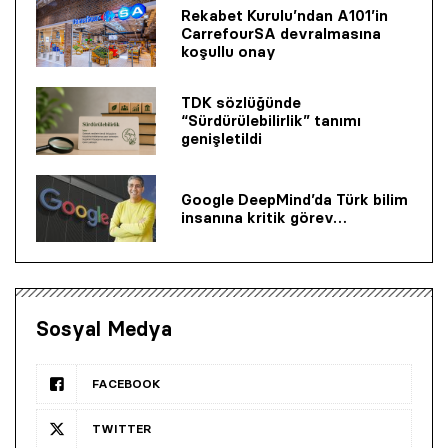
Rekabet Kurulu’ndan A101’in
CarrefourSA devralmasına
koşullu onay
TDK sözlüğünde
“Sürdürülebilirlik” tanımı
genişletildi
Google DeepMind’da Türk bilim
insanına kritik görev…
Sosyal Medya
FACEBOOK
TWITTER