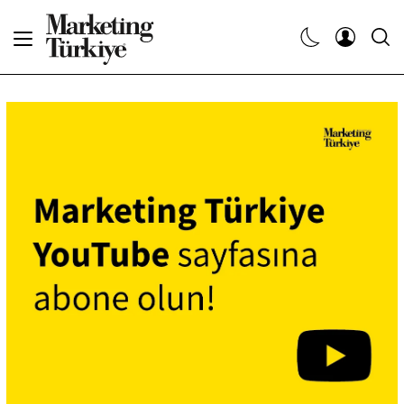
Abone Ol
Haberler
Yaratıcı İşler
Dergiler
Etkinlikler
Söyleşiler
Kariyer