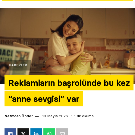
Yazarlar
Araştırma
HABERLER
Reklamların başrolünde bu kez
“anne sevgisi” var
Nafizcan Önder
10 Mayıs 2026
1 dk okuma