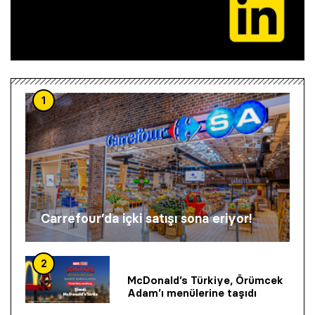
1
Carrefour’da içki satışı sona eriyor!
2
McDonald’s Türkiye, Örümcek
Adam’ı menülerine taşıdı