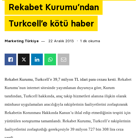
Rekabet Kurumu’ndan
Yazarlar
Turkcell’e kötü haber
Araştırma
Marketing Türkiye
22 Aralık 2013
1 dk okuma
Rekabet Kurumu, Turkcell’e 39,7 milyon TL idari para cezası kesti.
Rekabet
Kurumu’nun internet sitesinde yayımlanan duyuruya göre, Kurum
tarafından, Turkcell hakkında, araç takip hizmetleri alanına ilişkin olarak
münhasır uygulamaları aracılığıyla rakiplerinin faaliyetlerini zorlaştırarak
Rekabetin Korunması Hakkında Kanun’u ihlal edip etmediğinin tespiti için
yürütülen soruşturma tamamlandı. Rekabet Kurumu, Turkcell’e rakiplerinin
faaliyetlerini zorlaştırdığı gerekçesiyle 39 milyon 727 bin 308 lira ceza
verdi.