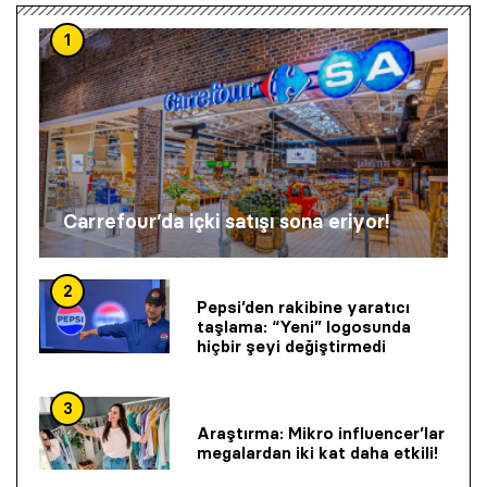
1
Carrefour’da içki satışı sona eriyor!
2
Pepsi’den rakibine yaratıcı
taşlama: “Yeni” logosunda
hiçbir şeyi değiştirmedi
3
Araştırma: Mikro influencer’lar
megalardan iki kat daha etkili!