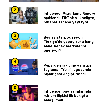
2
Influencer Pazarlama Raporu
açıklandı: TikTok yükselişte,
rekabet tabana yayılıyor
3
Beş asistan, üç reyon:
Türkiye’de yapay zeka hangi
anne-bebek markalarını
öneriyor?
4
Pepsi’den rakibine yaratıcı
taşlama: “Yeni” logosunda
hiçbir şeyi değiştirmedi
5
Influencer paylaşımlarında
reklam ilişkisi ilk bakışta
anlaşılmalı