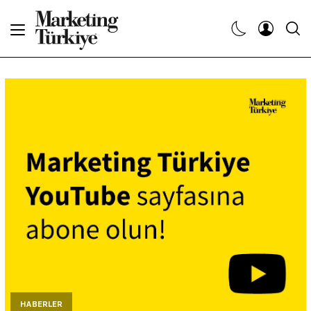
Abone Ol
Haberler
Yaratıcı İşler
Dergiler
Etkinlikler
Söyleşiler
Kariyer
HABERLER