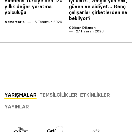
Siemens Türkiye’den 170
İyi ücret, zengin yan hak,
yıllık değer yaratma
güven ve aidiyet… Genç
yolculuğu
çalışanlar şirketlerden ne
bekliyor?
Advertorial
6 Temmuz 2026
Gülben Dikmen
27 Haziran 2026
YARIŞMALAR
TEMSILCILIKLER
ETKINLIKLER
YAYINLAR