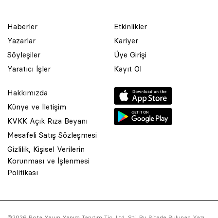
Haberler
Etkinlikler
Yazarlar
Kariyer
Söyleşiler
Üye Girişi
Yaratıcı İşler
Kayıt Ol
Hakkımızda
Künye ve İletişim
KVKK Açık Rıza Beyanı
Mesafeli Satış Sözleşmesi
Gizlilik, Kişisel Verilerin
Korunması ve İşlenmesi
© 2001 Rota Yayın Yapım Tanıtım Tic. Ltd. Şti. Bu Sitede Bulunan
Politikası
Yazı Ve Çizimlerin Her Hakkı Saklıdır.
Asquared WordPress Agency
tarafından tasarlanmış ve
kodlanmıştır.
©2026 Rota Yayın Yapım Tanıtım Tic. Ltd. Şti. Bu Sitede Bulunan Yazı