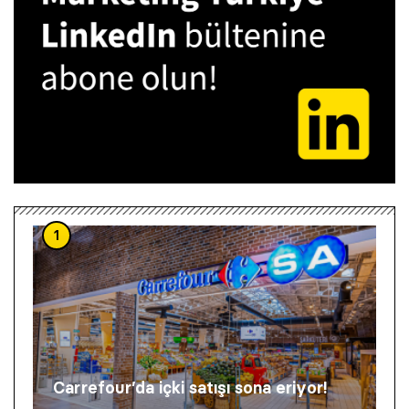
1
Carrefour’da içki satışı sona eriyor!