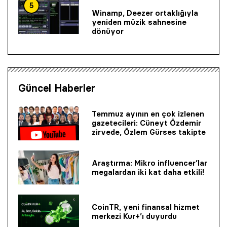
5
Winamp, Deezer ortaklığıyla
yeniden müzik sahnesine
dönüyor
Güncel Haberler
Temmuz ayının en çok izlenen
gazetecileri: Cüneyt Özdemir
zirvede, Özlem Gürses takipte
Araştırma: Mikro influencer’lar
megalardan iki kat daha etkili!
CoinTR, yeni finansal hizmet
merkezi Kur+’ı duyurdu