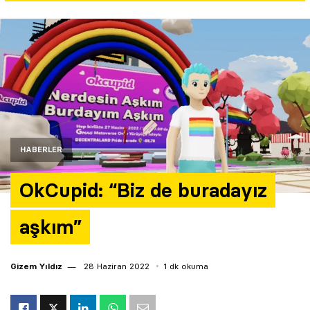
Yazarlar
Araştırma
HABERLER
OkCupid: “Biz de buradayız
aşkım”
Gizem Yıldız
28 Haziran 2022
1 dk okuma