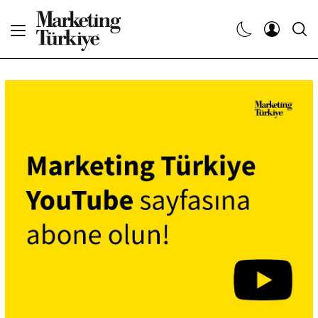
Abone Ol
Haberler
Yaratıcı İşler
Dergiler
Etkinlikler
Söyleşiler
Kariyer