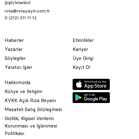
Şişli/İstanbul
rota@rotayayin.com.tr
0 (212) 211 11 12
Haberler
Etkinlikler
Yazarlar
Kariyer
Söyleşiler
Üye Girişi
Yaratıcı İşler
Kayıt Ol
Hakkımızda
Künye ve İletişim
KVKK Açık Rıza Beyanı
Mesafeli Satış Sözleşmesi
Gizlilik, Kişisel Verilerin
Korunması ve İşlenmesi
© 2001 Rota Yayın Yapım Tanıtım Tic. Ltd. Şti. Bu Sitede Bulunan
Politikası
Yazı Ve Çizimlerin Her Hakkı Saklıdır.