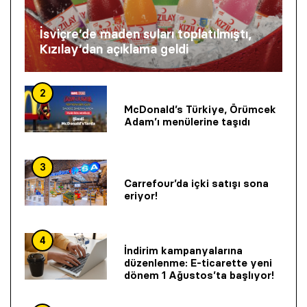
İsviçre’de maden suları toplatılmıştı,
Kızılay’dan açıklama geldi
2
McDonald’s Türkiye, Örümcek
Adam’ı menülerine taşıdı
3
Carrefour’da içki satışı sona
eriyor!
4
İndirim kampanyalarına
düzenlenme: E-ticarette yeni
dönem 1 Ağustos’ta başlıyor!