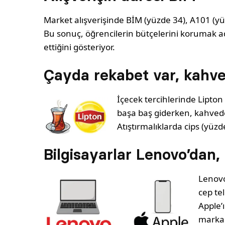
Market alışverişinde BİM (yüzde 34), A101 (yü
Bu sonuç, öğrencilerin bütçelerini korumak adı
ettiğini gösteriyor.
Çayda rekabet var, kahveni
İçecek tercihlerinde Lipto
başa baş giderken, kahvede 
Atıştırmalıklarda cips (yüzd
Bilgisayarlar Lenovo’dan,
Lenovo
cep tel
Apple’
marka 