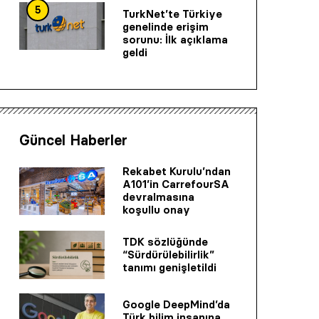
5
TurkNet’te Türkiye
genelinde erişim
sorunu: İlk açıklama
geldi
Güncel Haberler
Rekabet Kurulu’ndan
A101’in CarrefourSA
devralmasına
koşullu onay
TDK sözlüğünde
“Sürdürülebilirlik”
tanımı genişletildi
Google DeepMind’da
Türk bilim insanına