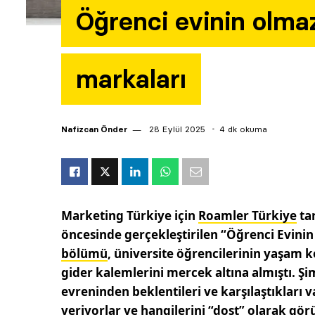
Öğrenci evinin olma
markaları
Nafizcan Önder
28 Eylül 2025
4 dk okuma
Marketing Türkiye için
Roamler Türkiye
ta
öncesinde gerçekleştirilen “Öğrenci Evini
bölümü
, üniversite öğrencilerinin yaşam k
gider kalemlerini mercek altına almıştı. Şi
evreninden beklentileri ve karşılaştıkları
veriyorlar ve hangilerini “dost” olarak gör