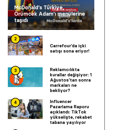
McDonald’s Türkiye,
Örümcek Adam’ı menülerine
taşıdı
2
Carrefour’da içki
satışı sona eriyor!
Reklamcılıkta
3
kurallar değişiyor: 1
Ağustos’tan sonra
markaları ne
bekliyor?
Influencer
4
Pazarlama Raporu
açıklandı: TikTok
yükselişte, rekabet
tabana yayılıyor