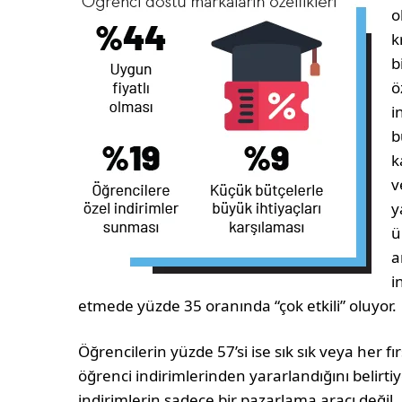
o
k
b
ö
i
b
k
v
y
ü
a
i
etmede yüzde 35 oranında “çok etkili” oluyor.
Öğrencilerin yüzde 57’si ise sık sık veya her fı
öğrenci indirimlerinden yararlandığını belirtiy
indirimlerin sadece bir pazarlama aracı değil,