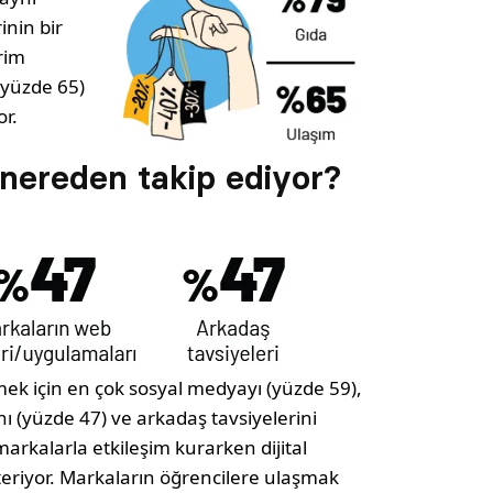
nin bir
irim
(yüzde 65)
or.
nereden takip ediyor?
nmek için en çok sosyal medyayı (yüzde 59),
ı (yüzde 47) ve arkadaş tavsiyelerini
 markalarla etkileşim kurarken dijital
steriyor. Markaların öğrencilere ulaşmak