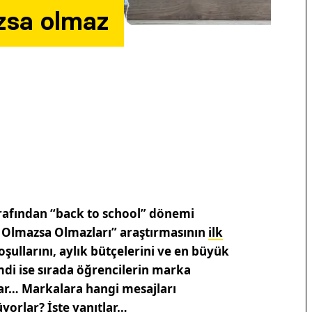
zsa olmaz
rafından “back to school” dönemi
n Olmazsa Olmazları” araştırmasının
ilk
oşullarını, aylık bütçelerini ve en büyük
mdi ise sırada öğrencilerin marka
 var… Markalara hangi mesajları
üyorlar? İşte yanıtlar…