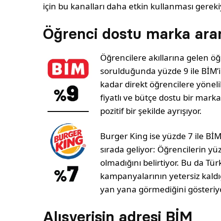
için bu kanalları daha etkin kullanması gereki
Öğrenci dostu marka aran
Öğrencilere akıllarına gelen ö
sorulduğunda yüzde 9 ile BİM’in
kadar direkt öğrencilere yöne
fiyatlı ve bütçe dostu bir mark
pozitif bir şekilde ayrışıyor.
Burger King ise yüzde 7 ile BİM’
sırada geliyor: Öğrencilerin yü
olmadığını belirtiyor. Bu da Tü
kampanyalarının yetersiz kaldığ
yan yana görmediğini gösteriyo
Alışverişin adresi BİM