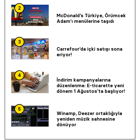
2
McDonald’s Türkiye, Örümcek
Adam’ı menülerine taşıdı
3
Carrefour’da içki satışı sona
eriyor!
4
İndirim kampanyalarına
düzenlenme: E-ticarette yeni
dönem 1 Ağustos’ta başlıyor!
5
Winamp, Deezer ortaklığıyla
yeniden müzik sahnesine
dönüyor