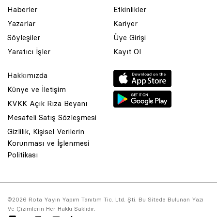
Haberler
Etkinlikler
Yazarlar
Kariyer
Söyleşiler
Üye Girişi
Yaratıcı İşler
Kayıt Ol
Hakkımızda
Künye ve İletişim
KVKK Açık Rıza Beyanı
Mesafeli Satış Sözleşmesi
Gizlilik, Kişisel Verilerin
Korunması ve İşlenmesi
© 2001 Rota Yayın Yapım Tanıtım Tic. Ltd. Şti. Bu Sitede Bulunan
Politikası
Yazı Ve Çizimlerin Her Hakkı Saklıdır.
Asquared WordPress Agency
tarafından tasarlanmış ve
kodlanmıştır.
©2026 Rota Yayın Yapım Tanıtım Tic. Ltd. Şti. Bu Sitede Bulunan Yazı
Ve Çizimlerin Her Hakkı Saklıdır.