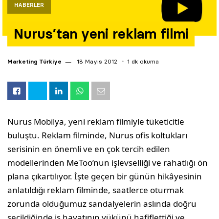
HABERLER
Yazarlar
Nurus’tan yeni reklam filmi
Araştırma
Marketing Türkiye
18 Mayıs 2012
1 dk okuma
Nurus Mobilya, yeni reklam filmiyle tüketicitle
buluştu. Reklam filminde, Nurus ofis koltukları
serisinin en önemli ve en çok tercih edilen
modellerinden MeToo’nun işlevselliği ve rahatlığı ön
plana çıkartılıyor. İşte geçen bir günün hikâyesinin
anlatıldığı reklam filminde, saatlerce oturmak
zorunda olduğumuz sandalyelerin aslında doğru
seçildiğinde iş hayatının yükünü hafiflettiği ve