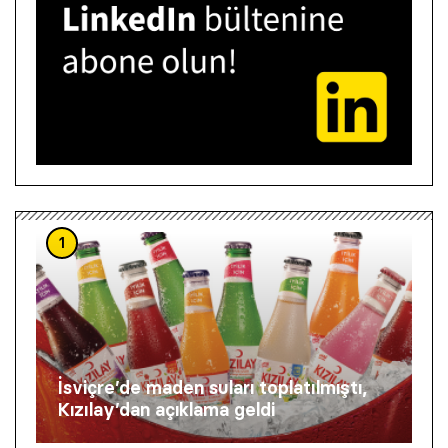
1
İsviçre’de maden suları toplatılmıştı,
Kızılay’dan açıklama geldi