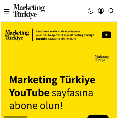
Abone Ol
Haberler
Yaratıcı İşler
Dergiler
Etkinlikler
Söyleşiler
Kariyer