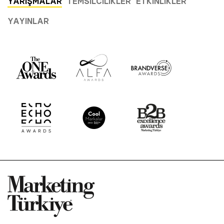
YARIŞMALAR
TEMSILCILIKLER
ETKINLIKLER
YAYINLAR