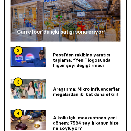
Carrefour’da içki satışı sona eriyor!
2
Pepsi’den rakibine yaratıcı
taşlama: “Yeni” logosunda
hiçbir şeyi değiştirmedi
3
Araştırma: Mikro influencer’lar
megalardan iki kat daha etkili!
4
Alkollü içki mevzuatında yeni
dönem: 7584 sayılı kanun bize
ne söylüyor?