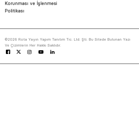
Korunması ve İşlenmesi
Politikası
© 2001 Rota Yayın Yapım Tanıtım Tic. Ltd. Şti. Bu Sitede Bulunan Yazı V
©2026 Rota Yayın Yapım Tanıtım Tic. Ltd. Şti. Bu Sitede Bulunan Yazı
Her Hakkı Saklıdır.
Ve Çizimlerin Her Hakkı Saklıdır.
Asquared WordPress Agency
tarafından tasarlanmış ve kodlanm