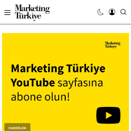
Abone Ol
Haberler
Yaratıcı İşler
Dergiler
Etkinlikler
Söyleşiler
Kariyer
HABERLER