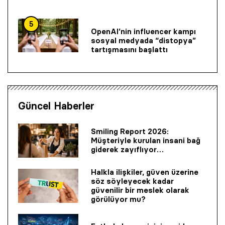
5
OpenAI’nin influencer kampı
sosyal medyada “distopya”
tartışmasını başlattı
Güncel Haberler
Smiling Report 2026:
Müşteriyle kurulan insani bağ
giderek zayıflıyor…
Halkla ilişkiler, güven üzerine
söz söyleyecek kadar
güvenilir bir mes­lek olarak
görülüyor mu?