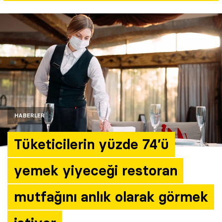
Yazarlar
Araştırma
HABERLER
Tüketicilerin yüzde 74’ü
yemek yiyeceği restoran
mutfağını anlık olarak görmek