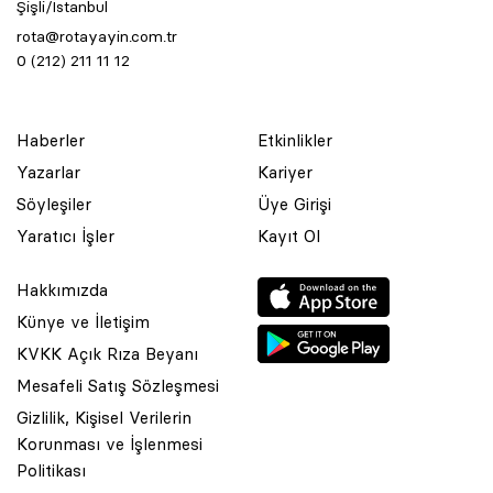
Şişli/İstanbul
rota@rotayayin.com.tr
0 (212) 211 11 12
Haberler
Etkinlikler
Yazarlar
Kariyer
Söyleşiler
Üye Girişi
Yaratıcı İşler
Kayıt Ol
Hakkımızda
Künye ve İletişim
KVKK Açık Rıza Beyanı
Mesafeli Satış Sözleşmesi
Gizlilik, Kişisel Verilerin
Korunması ve İşlenmesi
© 2001 Rota Yayın Yapım Tanıtım Tic. Ltd. Şti. Bu Sitede Bulunan
Politikası
Yazı Ve Çizimlerin Her Hakkı Saklıdır.