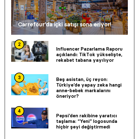
Carrefour’da içki satışı sona eriyor!
2
Influencer Pazarlama Raporu
açıklandı: TikTok yükselişte,
rekabet tabana yayılıyor
3
Beş asistan, üç reyon:
Türkiye’de yapay zeka hangi
anne-bebek markalarını
öneriyor?
4
Pepsi’den rakibine yaratıcı
taşlama: “Yeni” logosunda
hiçbir şeyi değiştirmedi