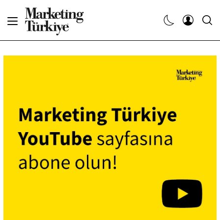
Abone Ol
Haberler
Yaratıcı İşler
Dergiler
Etkinlikler
Söyleşiler
Kariyer