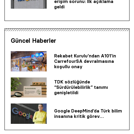
erişim sorunu: İlk açıklama
geldi
Güncel Haberler
Rekabet Kurulu’ndan A101’in
CarrefourSA devralmasına
koşullu onay
TDK sözlüğünde
“Sürdürülebilirlik” tanımı
genişletildi
Google DeepMind’da Türk bilim
insanına kritik görev…