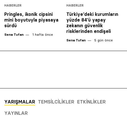
HABERLER
HABERLER
Pringles, ikonik cipsini
Türkiye’deki kurumların
mini boyutuyla piyasaya
yüzde 84’ü yapay
sürdü
zekanın güvenlik
risklerinden endişeli
Sena Tufan
1 hafta önce
Sena Tufan
5 gün önce
YARIŞMALAR
TEMSILCILIKLER
ETKINLIKLER
YAYINLAR