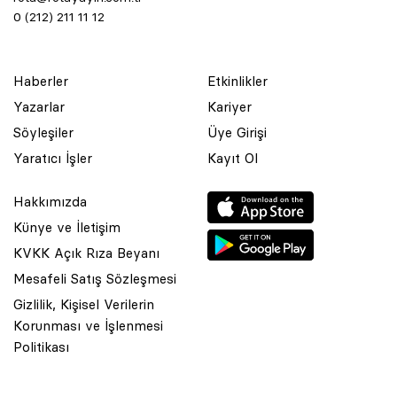
0 (212) 211 11 12
Haberler
Etkinlikler
Yazarlar
Kariyer
Söyleşiler
Üye Girişi
Yaratıcı İşler
Kayıt Ol
Hakkımızda
Künye ve İletişim
KVKK Açık Rıza Beyanı
Mesafeli Satış Sözleşmesi
Gizlilik, Kişisel Verilerin
Korunması ve İşlenmesi
© 2001 Rota Yayın Yapım Tanıtım Tic. Ltd. Şti. Bu Sitede Bulunan
Politikası
Yazı Ve Çizimlerin Her Hakkı Saklıdır.