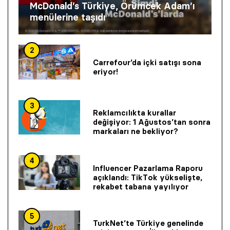
McDonald’s Türkiye, Örümcek Adam’ı
menülerine taşıdı
2
Carrefour’da içki satışı sona
eriyor!
3
Reklamcılıkta kurallar
değişiyor: 1 Ağustos’tan sonra
markaları ne bekliyor?
4
Influencer Pazarlama Raporu
açıklandı: TikTok yükselişte,
rekabet tabana yayılıyor
5
TurkNet’te Türkiye genelinde