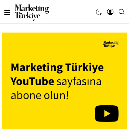
Abone Ol
Haberler
Yaratıcı İşler
Dergiler
Etkinlikler
Söyleşiler
Kariyer