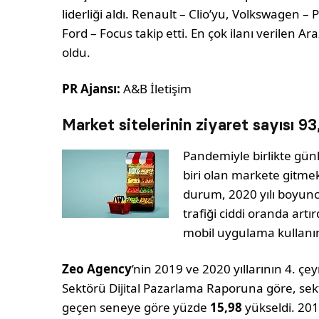
liderliği aldı. Renault – Clio’yu, Volkswagen –
Ford – Focus takip etti. En çok ilanı verilen A
oldu.
PR Ajansı:
A&B İletişim
Market sitelerinin ziyaret sayısı 93
Pandemiyle birlikte gün
biri olan markete gitmek,
durum, 2020 yılı boyunc
trafiği ciddi oranda artır
mobil uygulama kullanım
Zeo Agency
’nin 2019 ve 2020 yıllarının 4. çey
Sektörü Dijital Pazarlama Raporuna göre, sektö
geçen seneye göre yüzde
15,98
yükseldi. 201