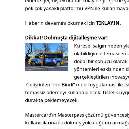
elbette geçmişteki kadar kolay değil. Çin’de
pek çok yasaklı platformu VPN ile kullanmaya
Haberin devamını okumak için
TIKLAYIN.
Dikkat! Dolmuşta dijitalleşme var!
Küresel salgın nedeniyle
olabildiğince teması en
doğal bir sonucu olara
yöntemleri eskisinden 
gerçekleştirilen inovasy
Geliştirilen “indiBindi” mobil uygulaması ile İ
temassız ödemeyi kullanabilecek. Üstelik uy
durakta beklemeyecek.
Mastercard’ın Masterpass çözümü güvencesiyle 
kullanıcılarına ilk dolmuş yolculuğunu armağa