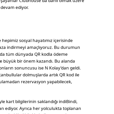
 yaşayanlar Clubhouse da dahil olmak üzere
 devam ediyor.
 hepimiz sosyal hayatımız içerisinde
 aza indirmeyi amaçlıyoruz. Bu durumun
k da tüm dünyada QR kodla ödeme
de büyük bir önem kazandı. Bu alanda
onların sonuncusu ise N Kolay’dan geldi.
stanbullular dolmuşlarda artık QR kod ile
gulamadan rezervasyon yapabilecek,
kart bilgilerinin saklandığı indiBindi,
n ediyor. Ayrıca her yolculukta toplanan