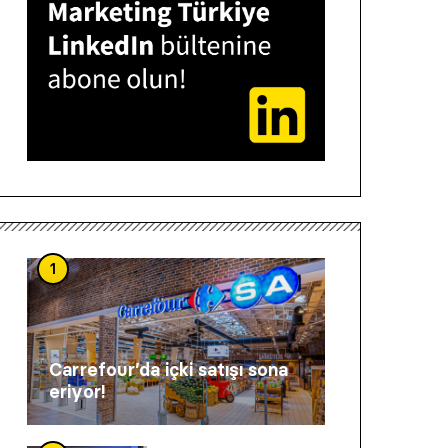
1
Carrefour’da içki satışı sona
eriyor!