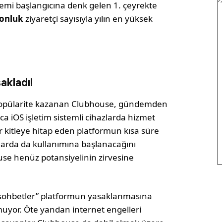
emi başlangıcına denk gelen 1. çeyrekte
yonluk
ziyaretçi sayısıyla yılın en yüksek
akladı!
popülarite kazanan Clubhouse, gündemden
a iOS işletim sistemli cihazlarda hizmet
r kitleye hitap eden platformun kısa süre
zlarda da kullanımına başlanacağını
use henüz potansiyelinin zirvesine
 sohbetler” platformun yasaklanmasına
muyor. Öte yandan internet engelleri