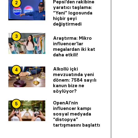
Pepsi’den rakibine
2
yaratıcı taşlama:
“Yeni” logosunda
hiçbir şeyi
değiştirmedi
3
Araştırma: Mikro
influencer’lar
megalardan iki kat
daha etkili!
Alkollü içki
4
mevzuatında yeni
dönem: 7584 sayılı
kanun bize ne
söylüyor?
OpenAI’nin
5
influencer kampı
sosyal medyada
“distopya”
tartışmasını başlattı