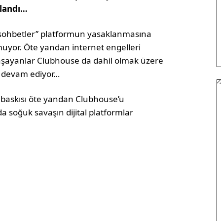
klandı…
 sohbetler” platformun yasaklanmasına
muyor. Öte yandan internet engelleri
 yaşayanlar Clubhouse da dahil olmak üzere
a devam ediyor…
D baskısı öte yandan Clubhouse’u
a soğuk savaşın dijital platformlar