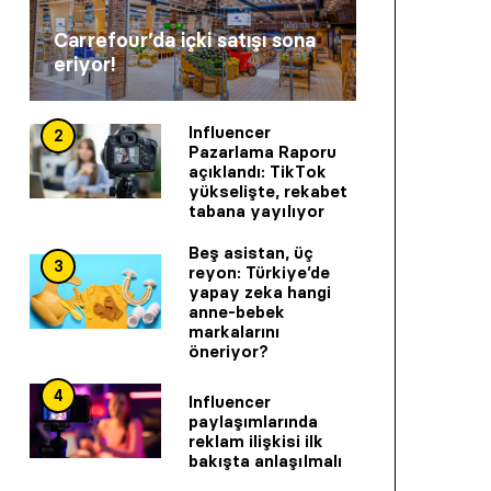
Carrefour’da içki satışı sona
eriyor!
Influencer
2
Pazarlama Raporu
açıklandı: TikTok
yükselişte, rekabet
tabana yayılıyor
Beş asistan, üç
3
reyon: Türkiye’de
yapay zeka hangi
anne-bebek
markalarını
öneriyor?
4
Influencer
paylaşımlarında
reklam ilişkisi ilk
bakışta anlaşılmalı