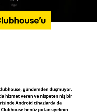
Clubhouse’u
n Clubhouse, gündemden düşmüyor.
rda hizmet veren ve nispeten niş bir
erisinde Android cihazlarda da
k Clubhouse henüz potansiyelinin