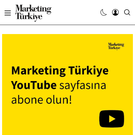
Abone Ol
Haberler
Yaratıcı İşler
Dergiler
Etkinlikler
Söyleşiler
Kariyer