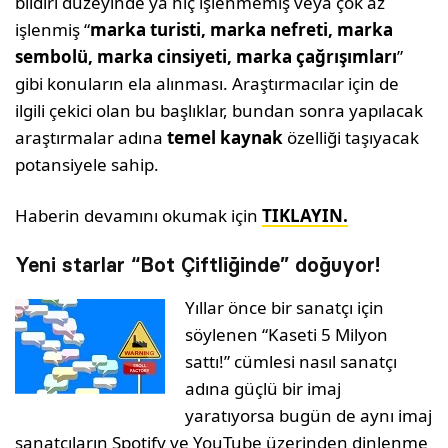
bildiri düzeyinde ya hiç işlenmemiş veya çok az
işlenmiş “
marka turisti, marka nefreti, marka
sembolü, marka cinsiyeti, marka çağrışımları
”
gibi konuların ela alınması. Araştırmacılar için de
ilgili çekici olan bu başlıklar, bundan sonra yapılacak
araştırmalar adına
temel kaynak
özelliği taşıyacak
potansiyele sahip.
Haberin devamını okumak için
TIKLAYIN.
Yeni starlar “Bot Çiftliğinde” doğuyor!
Yıllar önce bir sanatçı için
söylenen “Kaseti 5 Milyon
sattı!” cümlesi nasıl sanatçı
adına güçlü bir imaj
yaratıyorsa bugün de aynı imaj
sanatçıların Spotify ve YouTube üzerinden dinlenme