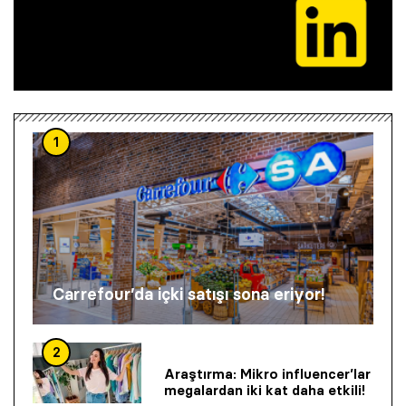
1
Carrefour’da içki satışı sona eriyor!
2
Araştırma: Mikro influencer’lar
megalardan iki kat daha etkili!