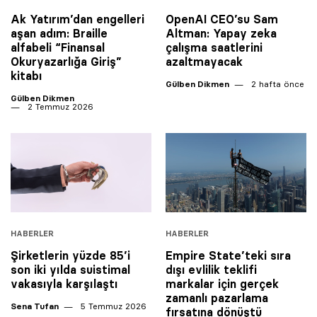
Ak Yatırım’dan engelleri
OpenAI CEO’su Sam
aşan adım: Braille
Altman: Yapay zeka
alfabeli “Finansal
çalışma saatlerini
Okuryazarlığa Giriş”
azaltmayacak
kitabı
Gülben Dikmen
2 hafta önce
Gülben Dikmen
2 Temmuz 2026
HABERLER
HABERLER
Şirketlerin yüzde 85’i
Empire State’teki sıra
son iki yılda suistimal
dışı evlilik teklifi
vakasıyla karşılaştı
markalar için gerçek
zamanlı pazarlama
Sena Tufan
5 Temmuz 2026
fırsatına dönüştü