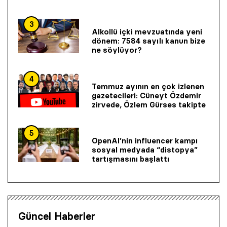
3
Alkollü içki mevzuatında yeni
dönem: 7584 sayılı kanun bize
ne söylüyor?
4
Temmuz ayının en çok izlenen
gazetecileri: Cüneyt Özdemir
zirvede, Özlem Gürses takipte
5
OpenAI’nin influencer kampı
sosyal medyada “distopya”
tartışmasını başlattı
Güncel Haberler