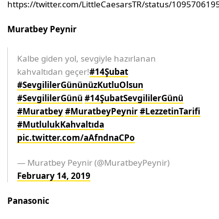
https://twitter.com/LittleCaesarsTR/status/10957061
Muratbey Peynir
Kalbe giden yol, sevgiyle hazırlanan
kahvaltıdan geçer!
#14Şubat
#SevgililerGününüzKutluOlsun
#SevgililerGünü
#14ŞubatSevgililerGünü
#Muratbey
#MuratbeyPeynir
#LezzetinTarifi
#MutlulukKahvaltıda
pic.twitter.com/aAfndnaCPo
— Muratbey Peynir (@MuratbeyPeynir)
February 14, 2019
Panasonic