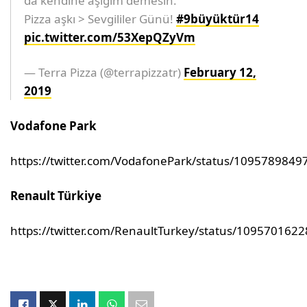
da kendine aşığım demesin.
Pizza aşkı > Sevgililer Günü!
#9büyüktür14
pic.twitter.com/53XepQZyVm
— Terra Pizza (@terrapizzatr)
February 12,
2019
Vodafone Park
https://twitter.com/VodafonePark/status/109578984
Renault Türkiye
https://twitter.com/RenaultTurkey/status/10957016