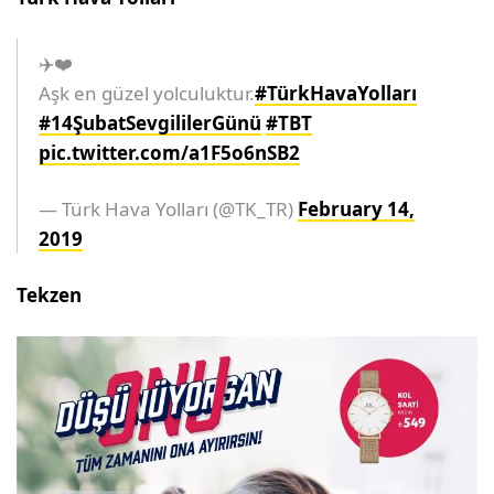
✈️❤️
Aşk en güzel yolculuktur.
#TürkHavaYolları
#14ŞubatSevgililerGünü
#TBT
pic.twitter.com/a1F5o6nSB2
— Türk Hava Yolları (@TK_TR)
February 14,
2019
Tekzen