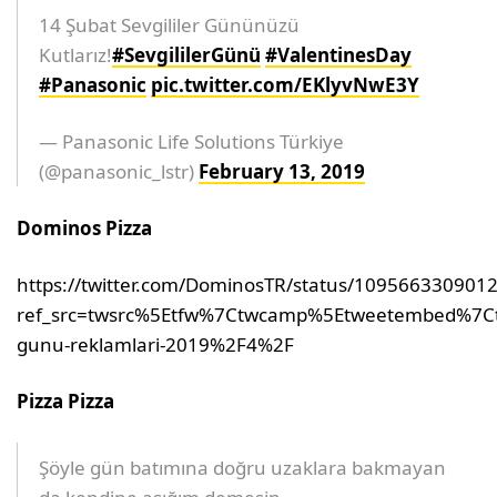
14 Şubat Sevgililer Gününüzü
Kutlarız!
#SevgililerGünü
#ValentinesDay
#Panasonic
pic.twitter.com/EKlyvNwE3Y
— Panasonic Life Solutions Türkiye
(@panasonic_lstr)
February 13, 2019
Dominos Pizza
https://twitter.com/DominosTR/status/109566330901
ref_src=twsrc%5Etfw%7Ctwcamp%5Etweetembed%7Ct
gunu-reklamlari-2019%2F4%2F
Pizza Pizza
Şöyle gün batımına doğru uzaklara bakmayan