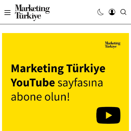
Haberler
Yaratıcı İşler
Dergiler
Etkinlikler
Söyleşiler
Kariyer