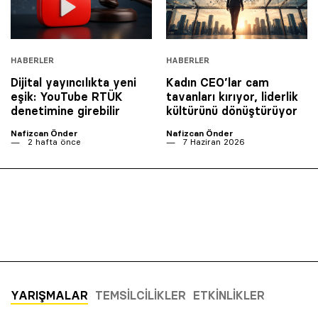
HABERLER
HABERLER
Dijital yayıncılıkta yeni
Kadın CEO’lar cam
eşik: YouTube RTÜK
tavanları kırıyor, liderlik
denetimine girebilir
kültürünü dönüştürüyor
Nafizcan Önder
Nafizcan Önder
2 hafta önce
7 Haziran 2026
YARIŞMALAR
TEMSILCILIKLER
ETKINLIKLER