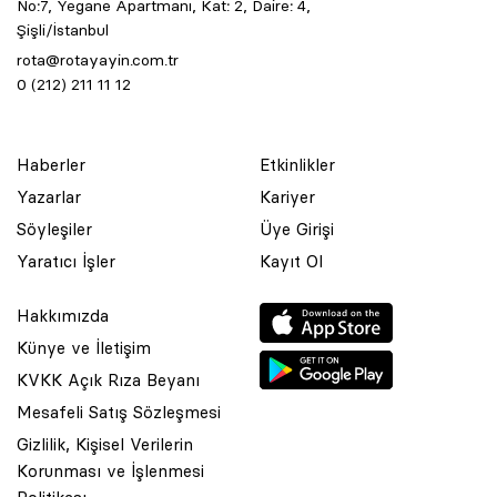
No:7, Yegane Apartmanı, Kat: 2, Daire: 4,
Şişli/İstanbul
rota@rotayayin.com.tr
0 (212) 211 11 12
Haberler
Etkinlikler
Yazarlar
Kariyer
Söyleşiler
Üye Girişi
Yaratıcı İşler
Kayıt Ol
Hakkımızda
Künye ve İletişim
KVKK Açık Rıza Beyanı
Mesafeli Satış Sözleşmesi
Gizlilik, Kişisel Verilerin
Korunması ve İşlenmesi
© 2001 Rota Yayın Yapım Tanıtım Tic. Ltd. Şti. Bu Sitede Bulunan