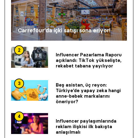
Carrefour’da içki satışı sona eriyor!
2
Influencer Pazarlama Raporu
açıklandı: TikTok yükselişte,
rekabet tabana yayılıyor
3
Beş asistan, üç reyon:
Türkiye’de yapay zeka hangi
anne-bebek markalarını
öneriyor?
4
Influencer paylaşımlarında
reklam ilişkisi ilk bakışta
anlaşılmalı