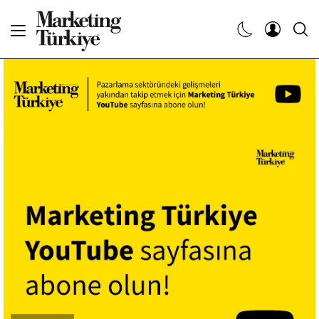
Abone Ol
Haberler
Yaratıcı İşler
Dergiler
Etkinlikler
Söyleşiler
Kariyer