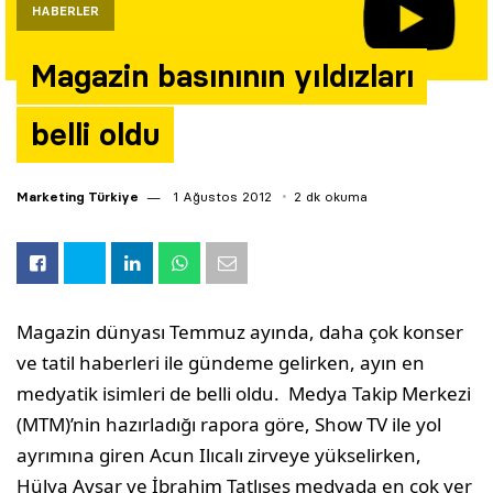
HABERLER
Yazarlar
Magazin basınının yıldızları
Araştırma
belli oldu
Marketing Türkiye
1 Ağustos 2012
2 dk okuma
Magazin dünyası Temmuz ayında, daha çok konser
ve tatil haberleri ile gündeme gelirken, ayın en
medyatik isimleri de belli oldu. Medya Takip Merkezi
(MTM)’nin hazırladığı rapora göre, Show TV ile yol
ayrımına giren Acun Ilıcalı zirveye yükselirken,
Hülya Avşar ve İbrahim Tatlıses medyada en çok yer