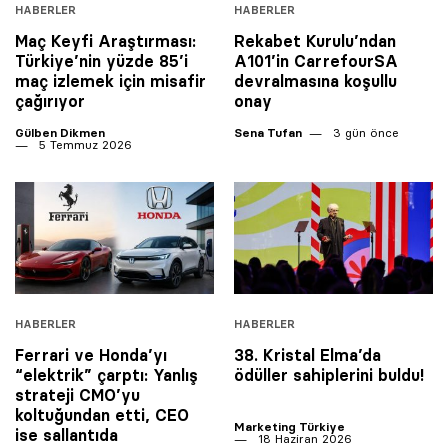
HABERLER
HABERLER
Maç Keyfi Araştırması:
Rekabet Kurulu’ndan
Türkiye’nin yüzde 85’i
A101’in CarrefourSA
maç izlemek için misafir
devralmasına koşullu
çağırıyor
onay
Gülben Dikmen
Sena Tufan
3 gün önce
5 Temmuz 2026
HABERLER
HABERLER
Ferrari ve Honda’yı
38. Kristal Elma’da
“elektrik” çarptı: Yanlış
ödüller sahiplerini buldu!
strateji CMO’yu
koltuğundan etti, CEO
Marketing Türkiye
ise sallantıda
18 Haziran 2026