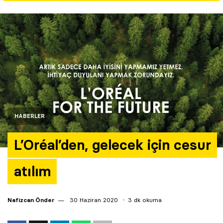
Yazarlar
Araştırma
HABERLER
L’Oréal’den, gelecek için cesur
atılım
Nafizcan Önder
30 Haziran 2020
3 dk okuma