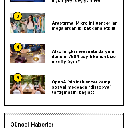
hiçbir şeyi değiştirmedi
3
Araştırma: Mikro influencer’lar
megalardan iki kat daha etkili!
4
Alkollü içki mevzuatında yeni
dönem: 7584 sayılı kanun bize
ne söylüyor?
5
OpenAI’nin influencer kampı
sosyal medyada “distopya”
tartışmasını başlattı
Güncel Haberler