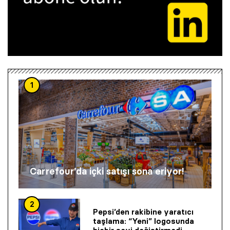
1
Carrefour’da içki satışı sona eriyor!
2
Pepsi’den rakibine yaratıcı
taşlama: “Yeni” logosunda