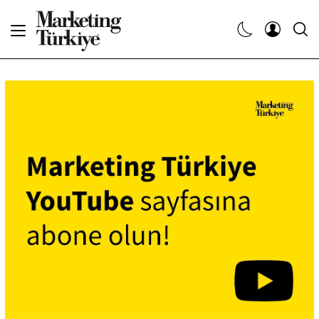
Abone Ol
Haberler
Yaratıcı İşler
Dergiler
Etkinlikler
Söyleşiler
Kariyer