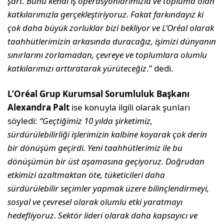
şart. Bunu kendi iş operasyonlarımızla ve topluma olan
katkılarımızla gerçekleştiriyoruz. Fakat farkındayız ki
çok daha büyük zorluklar bizi bekliyor ve L’Oréal olarak
taahhütlerimizin arkasında duracağız, işimizi dünyanın
sınırlarını zorlamadan, çevreye ve toplumlara olumlu
katkılarımızı arttıratarak yürüteceğiz
.” dedi.
L’Oréal Grup Kurumsal Sorumluluk Başkanı
Alexandra Palt
ise konuyla ilgili olarak şunları
söyledi:
“Geçtiğimiz 10 yılda şirketimiz,
sürdürülebilirliği işlerimizin kalbine koyarak çok derin
bir dönüşüm geçirdi. Yeni taahhütlerimiz ile bu
dönüşümün bir üst aşamasına geçiyoruz. Doğrudan
etkimizi azaltmaktan öte, tüketicileri daha
sürdürülebilir seçimler yapmak üzere bilinçlendirmeyi,
sosyal ve çevresel olarak olumlu etki yaratmayı
hedefliyoruz. Sektör lideri olarak daha kapsayıcı ve