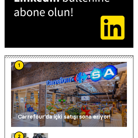
1
Carrefour’da içki satışı sona eriyor!
2