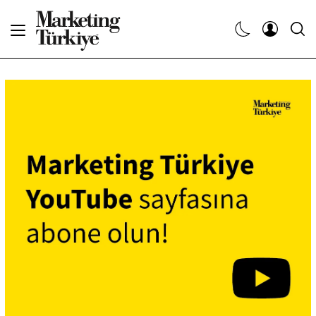
Abone Ol
Haberler
Yaratıcı İşler
Dergiler
Etkinlikler
Söyleşiler
Kariyer