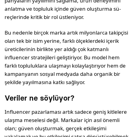
panyaların yayılımını sağlama, ürün deneyimini
anlatma ve topluluk içinde güven oluşturma sü­
reçlerinde kritik bir rol üstleniyor.
Bu nedenle birçok marka artık milyonlarca takip­çisi
olan tek bir isim yerine, farklı ölçeklerdeki içerik
üreticilerinin birlikte yer aldığı çok kat­manlı
influencer stratejileri geliştiriyor. Bu model hem
farklı topluluklara ulaşmayı kolaylaştırıyor hem de
kampanyanın sosyal medyada daha orga­nik bir
şekilde yayılmasına katkı sağlıyor.
Veriler ne söylüyor?
Influencer pazarlaması artık sadece geniş kit­lelere
ulaşma meselesi değil. Markalar için asıl önemli
olan; güven oluşturmak, gerçek etkileşimi
yakalamak ve bu etkileşimi satışa dönüştürebil­mek.