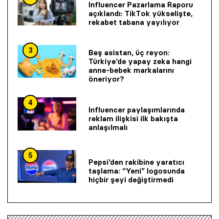
Influencer Pazarlama Raporu
açıklandı: TikTok yükselişte,
rekabet tabana yayılıyor
3
Beş asistan, üç reyon:
Türkiye’de yapay zeka hangi
anne-bebek markalarını
öneriyor?
4
Influencer paylaşımlarında
reklam ilişkisi ilk bakışta
anlaşılmalı
© 2001 Rota Yayın Yapım Tanıtım Tic. Ltd. Şti. Bu Sitede Bulunan
Yazı Ve Çizimlerin Her Hakkı Saklıdır.
5
Pepsi’den rakibine yaratıcı
Asquared WordPress Agency
tarafından tasarlanmış ve
taşlama: “Yeni” logosunda
kodlanmıştır.
hiçbir şeyi değiştirmedi