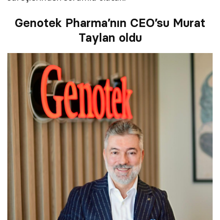
Genotek Pharma’nın CEO’su Murat
Taylan oldu
© 2001 Rota Yayın Yapım Tanıtım Tic. Ltd. Şti. Bu Sitede Bulunan
Yazı Ve Çizimlerin Her Hakkı Saklıdır.
Asquared WordPress Agency
tarafından tasarlanmış ve
kodlanmıştır.