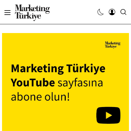
Abone Ol
Haberler
Yaratıcı İşler
Dergiler
Etkinlikler
Söyleşiler
Kariyer